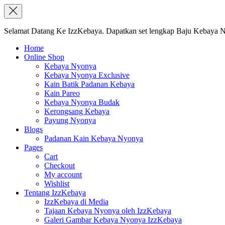
Selamat Datang Ke IzzKebaya. Dapatkan set lengkap Baju Kebaya Ny
Home
Online Shop
Kebaya Nyonya
Kebaya Nyonya Exclusive
Kain Batik Padanan Kebaya
Kain Pareo
Kebaya Nyonya Budak
Kerongsang Kebaya
Payung Nyonya
Blogs
Padanan Kain Kebaya Nyonya
Pages
Cart
Checkout
My account
Wishlist
Tentang IzzKebaya
IzzKebaya di Media
Tajaan Kebaya Nyonya oleh IzzKebaya
Galeri Gambar Kebaya Nyonya IzzKebaya