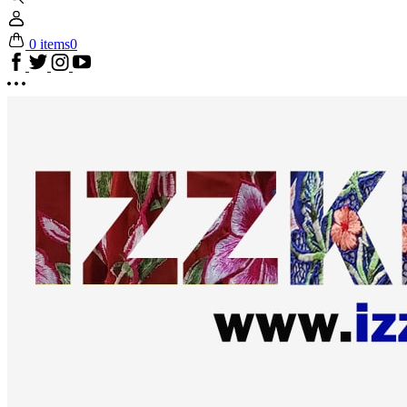
0 items
0