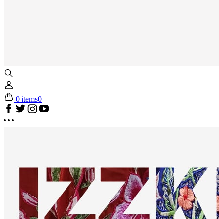
0 items
0