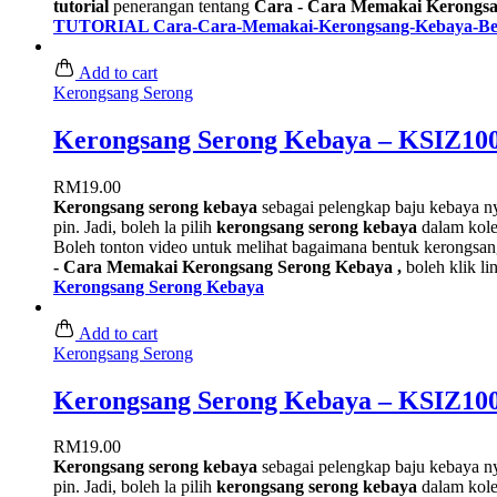
tutorial
penerangan tentang
Cara - Cara Memakai Kerongsa
TUTORIAL Cara-Cara-Memakai-Kerongsang-Kebaya-Be
Add to cart
Kerongsang Serong
Kerongsang Serong Kebaya – KSIZ100
RM
19.00
Kerongsang serong kebaya
sebagai pelengkap baju kebaya 
pin. Jadi, boleh la pilih
kerongsang serong kebaya
dalam kole
Boleh tonton video untuk melihat bagaimana bentuk kerongsan
- Cara Memakai Kerongsang Serong Kebaya ,
boleh klik l
Kerongsang Serong Kebaya
Add to cart
Kerongsang Serong
Kerongsang Serong Kebaya – KSIZ100
RM
19.00
Kerongsang serong kebaya
sebagai pelengkap baju kebaya 
pin. Jadi, boleh la pilih
kerongsang serong kebaya
dalam kole