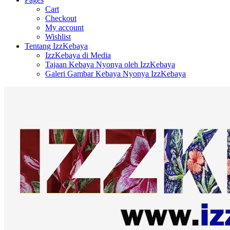
Cart
Checkout
My account
Wishlist
Tentang IzzKebaya
IzzKebaya di Media
Tajaan Kebaya Nyonya oleh IzzKebaya
Galeri Gambar Kebaya Nyonya IzzKebaya