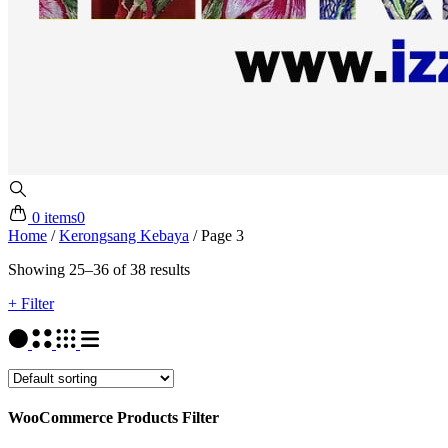
0 items
0
Home
/
Kerongsang Kebaya
/
Page 3
Showing 25–36 of 38 results
+ Filter
WooCommerce Products Filter