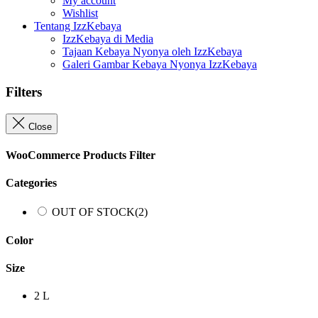
My account
Wishlist
Tentang IzzKebaya
IzzKebaya di Media
Tajaan Kebaya Nyonya oleh IzzKebaya
Galeri Gambar Kebaya Nyonya IzzKebaya
Filters
Close
WooCommerce Products Filter
Categories
OUT OF STOCK
(2)
Color
Size
2
L