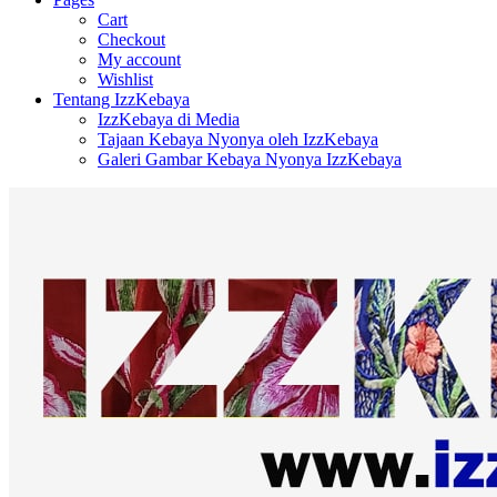
Cart
Checkout
My account
Wishlist
Tentang IzzKebaya
IzzKebaya di Media
Tajaan Kebaya Nyonya oleh IzzKebaya
Galeri Gambar Kebaya Nyonya IzzKebaya