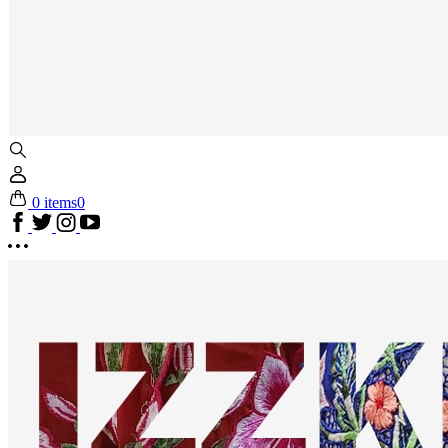
0 items
0