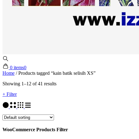
0 items
0
Home
/
Products tagged “kain batik selisih XS”
Showing 1–12 of 41 results
+ Filter
WooCommerce Products Filter