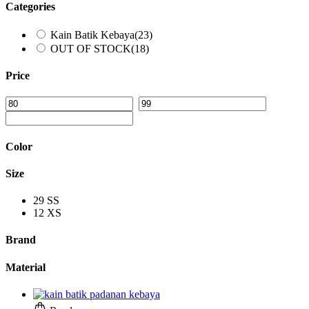
Categories
Kain Batik Kebaya
(23)
OUT OF STOCK
(18)
Price
Color
Size
29
SS
12
XS
Brand
Material