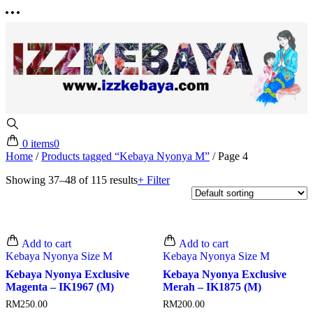
0 items
0
Home
/
Products tagged “Kebaya Nyonya M”
/
Page 4
Showing 37–48 of 115 results
+ Filter
Add to cart
Add to cart
Kebaya Nyonya Size M
Kebaya Nyonya Size M
Kebaya Nyonya Exclusive
Kebaya Nyonya Exclusive
Magenta – IK1967 (M)
Merah – IK1875 (M)
RM
250.00
RM
200.00