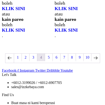
boleh
boleh
KLIK SINI
KLIK SINI
atau
atau
kain pareo
kain pareo
boleh
boleh
KLIK SINI
KLIK SINI
.
.
1
2
3
4
5
6
7
8
9
10
Facebook-f
Instagram
Twitter
Dribbble
Youtube
Let's Talk
+6012-3199026 / +6
012-6907705
sales@izzkebaya.com
Find Us
Buat masa ni kami beroperasi