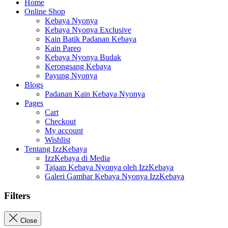
Home
Online Shop
Kebaya Nyonya
Kebaya Nyonya Exclusive
Kain Batik Padanan Kebaya
Kain Pareo
Kebaya Nyonya Budak
Kerongsang Kebaya
Payung Nyonya
Blogs
Padanan Kain Kebaya Nyonya
Pages
Cart
Checkout
My account
Wishlist
Tentang IzzKebaya
IzzKebaya di Media
Tajaan Kebaya Nyonya oleh IzzKebaya
Galeri Gambar Kebaya Nyonya IzzKebaya
Filters
Close