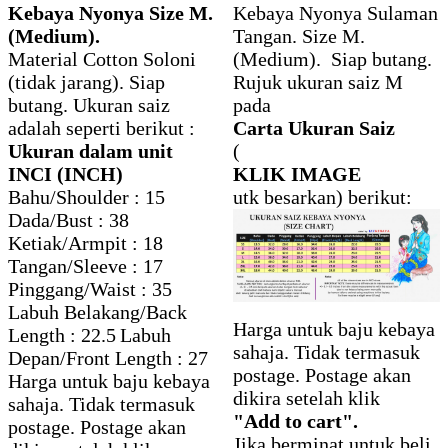
Kebaya Nyonya Size M.
Kebaya Nyonya Sulaman
(Medium).
Tangan. Size M.
Material Cotton Soloni
(Medium). Siap butang.
(tidak jarang). Siap
Rujuk ukuran saiz M
butang. Ukuran saiz
pada
adalah seperti berikut :
Carta Ukuran Saiz
Ukuran dalam unit
(
INCI (INCH)
KLIK IMAGE
Bahu/Shoulder : 15
utk besarkan) berikut:
Dada/Bust : 38
Ketiak/Armpit : 18
Tangan/Sleeve : 17
Pinggang/Waist : 35
Labuh Belakang/Back
Harga untuk baju kebaya
Length : 22.5
Labuh
sahaja. Tidak termasuk
Depan/Front Length : 27
postage. Postage akan
Harga untuk baju kebaya
dikira setelah klik
sahaja. Tidak termasuk
"Add to cart".
postage. Postage akan
Jika berminat untuk beli