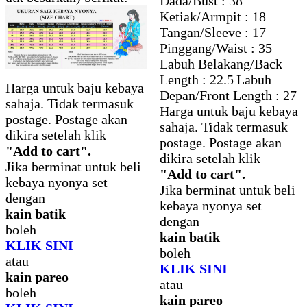
Dada/Bust : 38
Ketiak/Armpit : 18
Tangan/Sleeve : 17
Pinggang/Waist : 35
Labuh Belakang/Back
Length : 22.5
Labuh
Harga untuk baju kebaya
Depan/Front Length : 27
sahaja. Tidak termasuk
Harga untuk baju kebaya
postage. Postage akan
sahaja. Tidak termasuk
dikira setelah klik
postage. Postage akan
"Add to cart".
dikira setelah klik
Jika berminat untuk beli
"Add to cart".
kebaya nyonya set
Jika berminat untuk beli
dengan
kebaya nyonya set
kain batik
dengan
boleh
kain batik
KLIK SINI
boleh
atau
KLIK SINI
kain pareo
atau
boleh
kain pareo