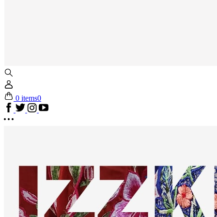
0 items
0