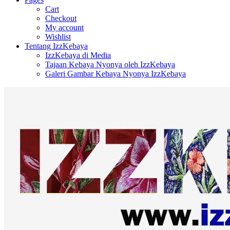
Cart
Checkout
My account
Wishlist
Tentang IzzKebaya
IzzKebaya di Media
Tajaan Kebaya Nyonya oleh IzzKebaya
Galeri Gambar Kebaya Nyonya IzzKebaya