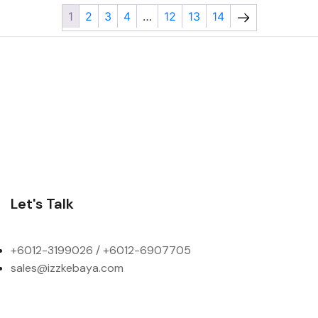
1
2
3
4
…
12
13
14
Let's Talk
+6012-3199026 / +6
012-6907705
sales@izzkebaya.com