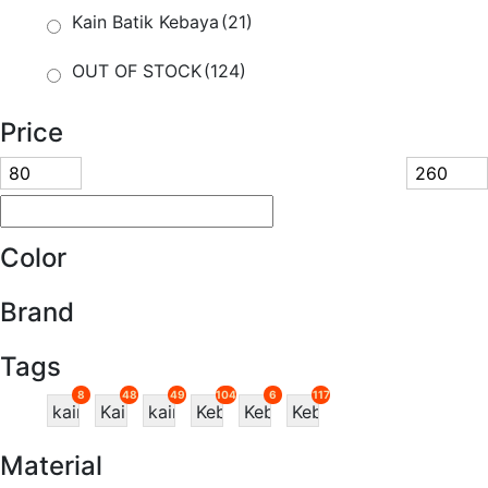
Kain Batik Kebaya
(21)
OUT OF STOCK
(124)
Price
Color
Brand
Tags
8
48
49
104
6
117
kain
Kain
kain
Kebaya
Kebaya
Kebaya
batik
Batik
batik
Nyonya
Nyonya
Nyonya
Material
kebaya
Selisih
selisih
Exclusive
S