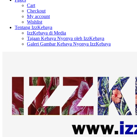
Cart
Checkout
My account
Wishlist
Tentang IzzKebaya
IzzKebaya di Media
Tajaan Kebaya Nyonya oleh IzzKebaya
Galeri Gambar Kebaya Nyonya IzzKebaya