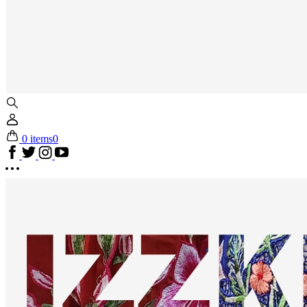
0 items
0