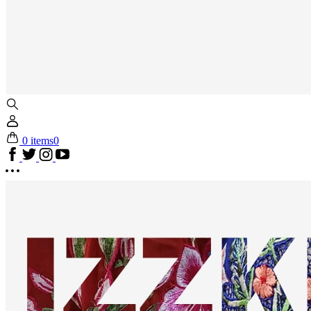
0 items
0