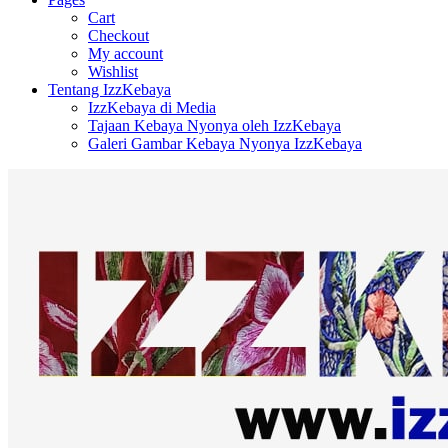
Cart
Checkout
My account
Wishlist
Tentang IzzKebaya
IzzKebaya di Media
Tajaan Kebaya Nyonya oleh IzzKebaya
Galeri Gambar Kebaya Nyonya IzzKebaya