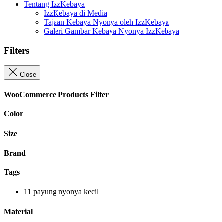
Tentang IzzKebaya
IzzKebaya di Media
Tajaan Kebaya Nyonya oleh IzzKebaya
Galeri Gambar Kebaya Nyonya IzzKebaya
Filters
Close
WooCommerce Products Filter
Color
Size
Brand
Tags
11
payung nyonya kecil
Material