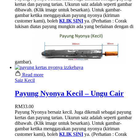
kertas dan payung tarian. Ukurun saiz adalah seperti gambar
dibawah. (Klik image untuk besarkan). Untuk gambar-
gambar ketika menggayakan payung nyonya (kiriman
customer kami), boleh
KLIK SINI
ya. (Perhatian : Corak
lukisan diatas payung mungkin ada yang berlainan dengan di
gambar).
Read more
Saiz Kecil
Payung Nyonya Kecil – Ungu Cair
RM
33.00
Payung Nyonya bersaiz kecil. Juga dikenali sebagai payung
kertas dan payung tarian. Ukurun saiz adalah seperti gambar
dibawah. (Klik image untuk besarkan). Untuk gambar-
gambar ketika menggayakan payung nyonya (kiriman
customer kami), boleh
KLIK SINI
ya. (Perhatian : Corak