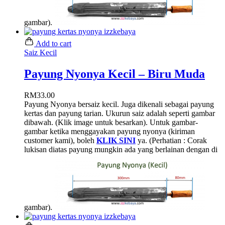
gambar).
Add to cart
Saiz Kecil
Payung Nyonya Kecil – Biru Muda
RM
33.00
Payung Nyonya bersaiz kecil. Juga dikenali sebagai payung
kertas dan payung tarian. Ukurun saiz adalah seperti gambar
dibawah. (Klik image untuk besarkan). Untuk gambar-
gambar ketika menggayakan payung nyonya (kiriman
customer kami), boleh
KLIK SINI
ya. (Perhatian : Corak
lukisan diatas payung mungkin ada yang berlainan dengan di
gambar).