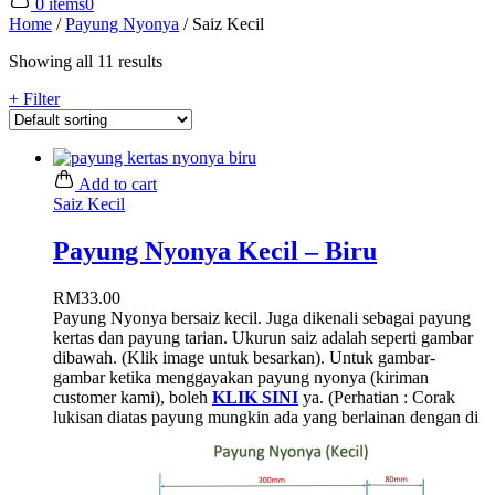
0 items
0
Home
/
Payung Nyonya
/
Saiz Kecil
Showing all 11 results
+ Filter
Add to cart
Saiz Kecil
Payung Nyonya Kecil – Biru
RM
33.00
Payung Nyonya bersaiz kecil. Juga dikenali sebagai payung
kertas dan payung tarian. Ukurun saiz adalah seperti gambar
dibawah. (Klik image untuk besarkan). Untuk gambar-
gambar ketika menggayakan payung nyonya (kiriman
customer kami), boleh
KLIK SINI
ya. (Perhatian : Corak
lukisan diatas payung mungkin ada yang berlainan dengan di