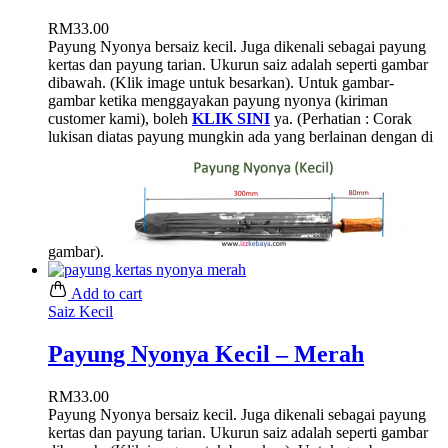
RM
33.00
Payung Nyonya bersaiz kecil. Juga dikenali sebagai payung
kertas dan payung tarian. Ukurun saiz adalah seperti gambar
dibawah. (Klik image untuk besarkan). Untuk gambar-
gambar ketika menggayakan payung nyonya (kiriman
customer kami), boleh
KLIK SINI
ya. (Perhatian : Corak
lukisan diatas payung mungkin ada yang berlainan dengan di
gambar).
Add to cart
Saiz Kecil
Payung Nyonya Kecil – Merah
RM
33.00
Payung Nyonya bersaiz kecil. Juga dikenali sebagai payung
kertas dan payung tarian. Ukurun saiz adalah seperti gambar