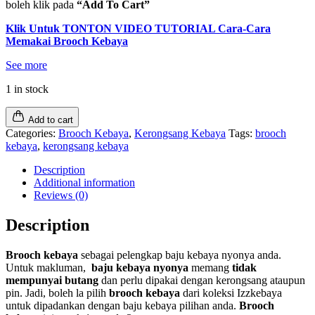
boleh klik pada
“Add To Cart”
Klik Untuk TONTON VIDEO TUTORIAL Cara-Cara
Memakai Brooch Kebaya
See more
1 in stock
Add to cart
Categories:
Brooch Kebaya
,
Kerongsang Kebaya
Tags:
brooch
kebaya
,
kerongsang kebaya
Description
Additional information
Reviews (0)
Description
Brooch kebaya
sebagai pelengkap baju kebaya nyonya anda.
Untuk makluman,
baju kebaya nyonya
memang
tidak
mempunyai butang
dan perlu dipakai dengan kerongsang ataupun
pin. Jadi, boleh la pilih
brooch kebaya
dari koleksi Izzkebaya
untuk dipadankan dengan baju kebaya pilihan anda.
Brooch