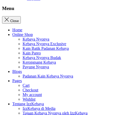
Menu
Close
Home
Online Shop
Kebaya Nyonya
Kebaya Nyonya Exclusive
Kain Batik Padanan Kebaya
Kain Pareo
Kebaya Nyonya Budak
Kerongsang Kebaya
Payung Nyonya
Blogs
Padanan Kain Kebaya Nyonya
Pages
Cart
Checkout
My account
Wishlist
Tentang IzzKebaya
IzzKebaya di Media
Tajaan Kebaya Nyonya oleh IzzKebaya