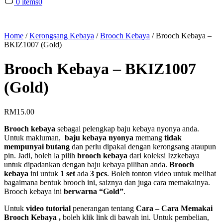
0 items
0
Home
/
Kerongsang Kebaya
/
Brooch Kebaya
/
Brooch Kebaya –
BKIZ1007 (Gold)
Brooch Kebaya – BKIZ1007
(Gold)
RM
15.00
Brooch kebaya
sebagai pelengkap baju kebaya nyonya anda.
Untuk makluman,
baju kebaya nyonya
memang
tidak
mempunyai butang
dan perlu dipakai dengan kerongsang ataupun
pin. Jadi, boleh la pilih
brooch kebaya
dari koleksi Izzkebaya
untuk dipadankan dengan baju kebaya pilihan anda.
Brooch
kebaya
ini untuk
1 set
ada
3 pcs
. Boleh tonton video untuk melihat
bagaimana bentuk brooch ini, saiznya dan juga cara memakainya.
Brooch kebaya ini
berwarna “Gold”
.
Untuk
video tutorial
penerangan tentang
Cara – Cara Memakai
Brooch Kebaya ,
boleh klik link di bawah ini. Untuk pembelian,