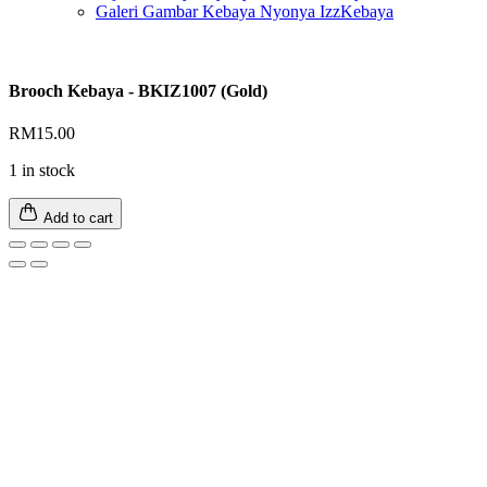
Galeri Gambar Kebaya Nyonya IzzKebaya
Brooch Kebaya - BKIZ1007 (Gold)
RM
15.00
1 in stock
Add to cart