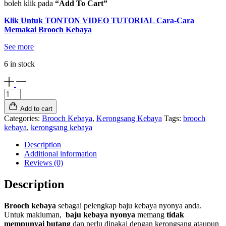
boleh klik pada
“Add To Cart”
Klik Untuk TONTON VIDEO TUTORIAL Cara-Cara
Memakai Brooch Kebaya
See more
6 in stock
Brooch
Kebaya
Add to cart
-
Categories:
Brooch Kebaya
,
Kerongsang Kebaya
Tags:
brooch
BKIZ1008
kebaya
,
kerongsang kebaya
(Silver)
quantity
Description
Additional information
Reviews (0)
Description
Brooch kebaya
sebagai pelengkap baju kebaya nyonya anda.
Untuk makluman,
baju kebaya nyonya
memang
tidak
mempunyai butang
dan perlu dipakai dengan kerongsang ataupun