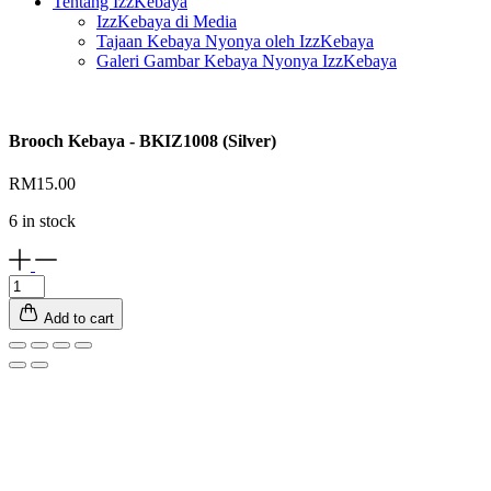
Tentang IzzKebaya
IzzKebaya di Media
Tajaan Kebaya Nyonya oleh IzzKebaya
Galeri Gambar Kebaya Nyonya IzzKebaya
Brooch Kebaya - BKIZ1008 (Silver)
RM
15.00
6 in stock
Brooch
Kebaya
Add to cart
-
BKIZ1008
(Silver)
quantity