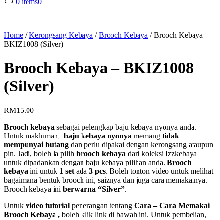
0 items
0
Home
/
Kerongsang Kebaya
/
Brooch Kebaya
/
Brooch Kebaya –
BKIZ1008 (Silver)
Brooch Kebaya – BKIZ1008
(Silver)
RM
15.00
Brooch kebaya
sebagai pelengkap baju kebaya nyonya anda.
Untuk makluman,
baju kebaya nyonya
memang
tidak
mempunyai butang
dan perlu dipakai dengan kerongsang ataupun
pin. Jadi, boleh la pilih
brooch kebaya
dari koleksi Izzkebaya
untuk dipadankan dengan baju kebaya pilihan anda.
Brooch
kebaya
ini untuk
1 set
ada
3 pcs
. Boleh tonton video untuk melihat
bagaimana bentuk brooch ini, saiznya dan juga cara memakainya.
Brooch kebaya ini
berwarna “Silver”
.
Untuk
video tutorial
penerangan tentang
Cara – Cara Memakai
Brooch Kebaya ,
boleh klik link di bawah ini. Untuk pembelian,