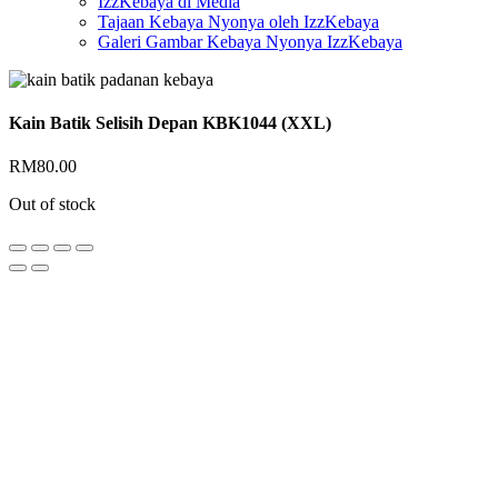
IzzKebaya di Media
Tajaan Kebaya Nyonya oleh IzzKebaya
Galeri Gambar Kebaya Nyonya IzzKebaya
Kain Batik Selisih Depan KBK1044 (XXL)
RM
80.00
Out of stock