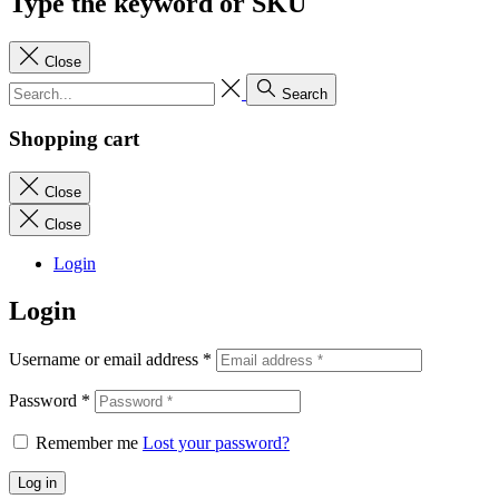
Type the keyword or SKU
Close
Search
Shopping cart
Close
Close
Login
Login
Username or email address
*
Password
*
Remember me
Lost your password?
Log in