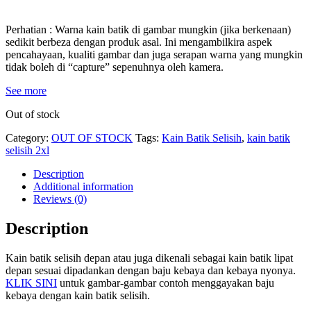
Perhatian : Warna kain batik di gambar mungkin (jika berkenaan)
sedikit berbeza dengan produk asal. Ini mengambilkira aspek
pencahayaan, kualiti gambar dan juga serapan warna yang mungkin
tidak boleh di “capture” sepenuhnya oleh kamera.
See more
Out of stock
Category:
OUT OF STOCK
Tags:
Kain Batik Selisih
,
kain batik
selisih 2xl
Description
Additional information
Reviews (0)
Description
Kain batik selisih depan atau juga dikenali sebagai kain batik lipat
depan sesuai dipadankan dengan baju kebaya dan kebaya nyonya.
KLIK SINI
untuk gambar-gambar contoh menggayakan baju
kebaya dengan kain batik selisih.