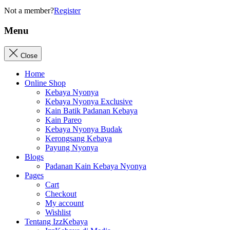
Not a member?
Register
Menu
Close
Home
Online Shop
Kebaya Nyonya
Kebaya Nyonya Exclusive
Kain Batik Padanan Kebaya
Kain Pareo
Kebaya Nyonya Budak
Kerongsang Kebaya
Payung Nyonya
Blogs
Padanan Kain Kebaya Nyonya
Pages
Cart
Checkout
My account
Wishlist
Tentang IzzKebaya