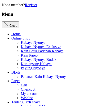
Not a member?
Register
Menu
Close
Home
Online Shop
Kebaya Nyonya
Kebaya Nyonya Exclusive
Kain Batik Padanan Kebaya
Kain Pareo
Kebaya Nyonya Budak
Kerongsang Kebaya
Payung Nyonya
Blogs
Padanan Kain Kebaya Nyonya
Pages
Cart
Checkout
My account
Wishlist
Tentang IzzKebaya