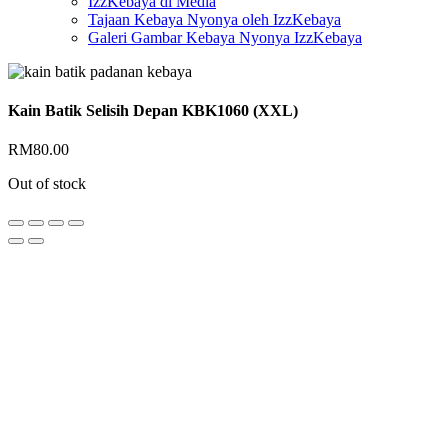
IzzKebaya di Media
Tajaan Kebaya Nyonya oleh IzzKebaya
Galeri Gambar Kebaya Nyonya IzzKebaya
Kain Batik Selisih Depan KBK1060 (XXL)
RM
80.00
Out of stock