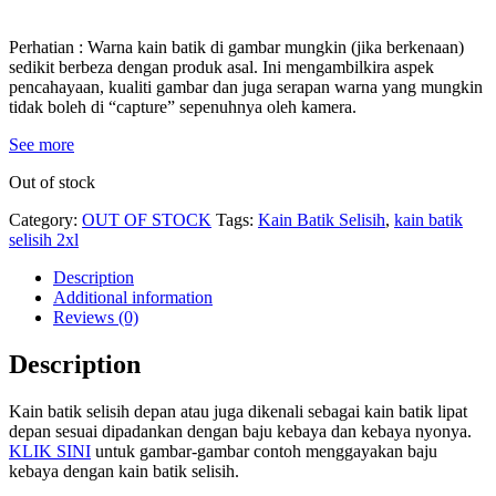
Perhatian : Warna kain batik di gambar mungkin (jika berkenaan)
sedikit berbeza dengan produk asal. Ini mengambilkira aspek
pencahayaan, kualiti gambar dan juga serapan warna yang mungkin
tidak boleh di “capture” sepenuhnya oleh kamera.
See more
Out of stock
Category:
OUT OF STOCK
Tags:
Kain Batik Selisih
,
kain batik
selisih 2xl
Description
Additional information
Reviews (0)
Description
Kain batik selisih depan atau juga dikenali sebagai kain batik lipat
depan sesuai dipadankan dengan baju kebaya dan kebaya nyonya.
KLIK SINI
untuk gambar-gambar contoh menggayakan baju
kebaya dengan kain batik selisih.