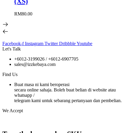
(XS)
RM
80.00
Facebook-f
Instagram
Twitter
Dribbble
Youtube
Let's Talk
+6012-3199026 / +6
012-6907705
sales@izzkebaya.com
Find Us
Buat masa ni kami beroperasi
secara online sahaja. Boleh buat belian di website atau
whatsapp /
telegram kami untuk sebarang pertanyaan dan pembelian.
We Accept