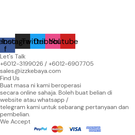
ebook-
Instagram
Twitter
Dribbble
Youtube
f
Let's Talk
+6012-3199026 / +6
012-6907705
sales@izzkebaya.com
Find Us
Buat masa ni kami beroperasi
secara online sahaja. Boleh buat belian di
website atau whatsapp /
telegram kami untuk sebarang pertanyaan dan
pembelian.
We Accept