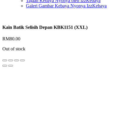
Tajaan Kebaya Nyonya oleh IzzKebaya
Galeri Gambar Kebaya Nyonya IzzKebaya
Kain Batik Selisih Depan KBK1151 (XXL)
RM
80.00
Out of stock