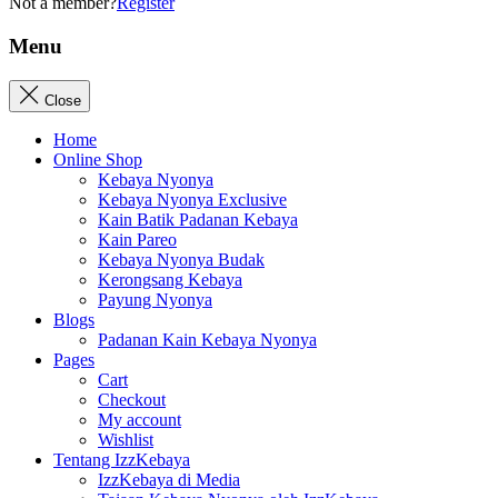
Not a member?
Register
Menu
Close
Home
Online Shop
Kebaya Nyonya
Kebaya Nyonya Exclusive
Kain Batik Padanan Kebaya
Kain Pareo
Kebaya Nyonya Budak
Kerongsang Kebaya
Payung Nyonya
Blogs
Padanan Kain Kebaya Nyonya
Pages
Cart
Checkout
My account
Wishlist
Tentang IzzKebaya
IzzKebaya di Media