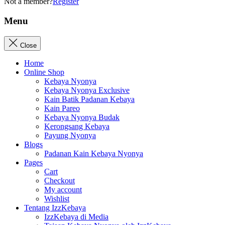
Not a member?
Register
Menu
Close
Home
Online Shop
Kebaya Nyonya
Kebaya Nyonya Exclusive
Kain Batik Padanan Kebaya
Kain Pareo
Kebaya Nyonya Budak
Kerongsang Kebaya
Payung Nyonya
Blogs
Padanan Kain Kebaya Nyonya
Pages
Cart
Checkout
My account
Wishlist
Tentang IzzKebaya
IzzKebaya di Media