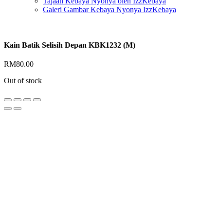
Tajaan Kebaya Nyonya oleh IzzKebaya
Galeri Gambar Kebaya Nyonya IzzKebaya
Kain Batik Selisih Depan KBK1232 (M)
RM
80.00
Out of stock