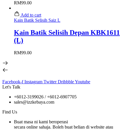
RM
99.00
Add to cart
Kain Batik Selisih Saiz L
Kain Batik Selisih Depan KBK1611
(L)
RM
99.00
Facebook-f
Instagram
Twitter
Dribbble
Youtube
Let's Talk
+6012-3199026 / +6
012-6907705
sales@izzkebaya.com
Find Us
Buat masa ni kami beroperasi
secara online sahaja. Boleh buat belian di website atau