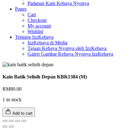
Padanan Kain Kebaya Nyonya
Pages
Cart
Checkout
My account
Wishlist
Tentang IzzKebaya
IzzKebaya di Media
Tajaan Kebaya Nyonya oleh IzzKebaya
Galeri Gambar Kebaya Nyonya IzzKebaya
Kain Batik Selisih Depan KBK1384 (M)
RM
80.00
1 in stock
Add to cart