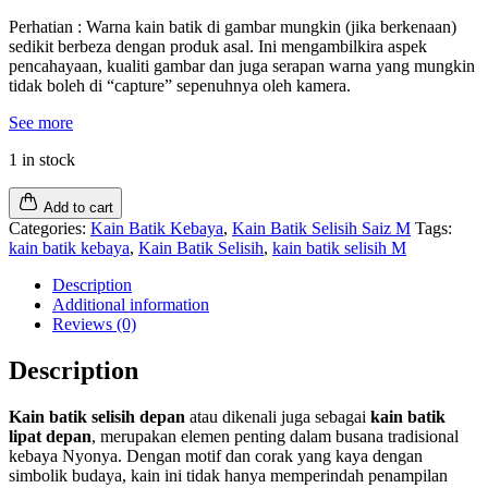
Perhatian : Warna kain batik di gambar mungkin (jika berkenaan)
sedikit berbeza dengan produk asal. Ini mengambilkira aspek
pencahayaan, kualiti gambar dan juga serapan warna yang mungkin
tidak boleh di “capture” sepenuhnya oleh kamera.
See more
1 in stock
Add to cart
Categories:
Kain Batik Kebaya
,
Kain Batik Selisih Saiz M
Tags:
kain batik kebaya
,
Kain Batik Selisih
,
kain batik selisih M
Description
Additional information
Reviews (0)
Description
Kain batik selisih depan
atau dikenali juga sebagai
kain batik
lipat depan
, merupakan elemen penting dalam busana tradisional
kebaya Nyonya. Dengan motif dan corak yang kaya dengan
simbolik budaya, kain ini tidak hanya memperindah penampilan