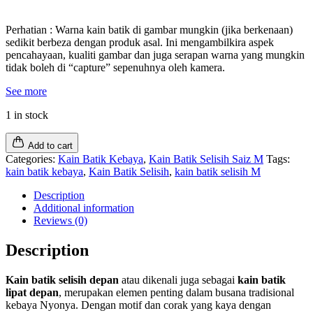
Perhatian : Warna kain batik di gambar mungkin (jika berkenaan)
sedikit berbeza dengan produk asal. Ini mengambilkira aspek
pencahayaan, kualiti gambar dan juga serapan warna yang mungkin
tidak boleh di “capture” sepenuhnya oleh kamera.
See more
1 in stock
Add to cart
Categories:
Kain Batik Kebaya
,
Kain Batik Selisih Saiz M
Tags:
kain batik kebaya
,
Kain Batik Selisih
,
kain batik selisih M
Description
Additional information
Reviews (0)
Description
Kain batik selisih depan
atau dikenali juga sebagai
kain batik
lipat depan
, merupakan elemen penting dalam busana tradisional
kebaya Nyonya. Dengan motif dan corak yang kaya dengan