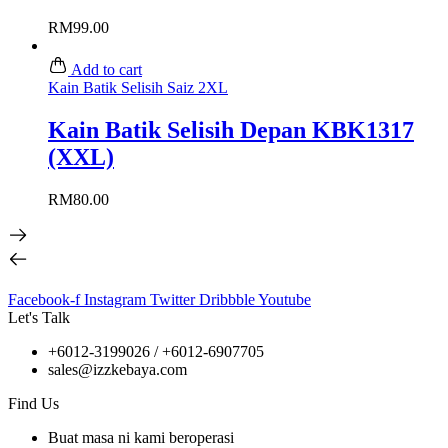
RM
99.00
Add to cart
Kain Batik Selisih Saiz 2XL
Kain Batik Selisih Depan KBK1317
(XXL)
RM
80.00
Facebook-f
Instagram
Twitter
Dribbble
Youtube
Let's Talk
+6012-3199026 / +6
012-6907705
sales@izzkebaya.com
Find Us
Buat masa ni kami beroperasi