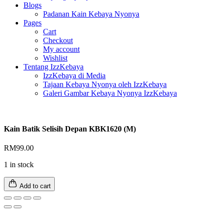
Blogs
Padanan Kain Kebaya Nyonya
Pages
Cart
Checkout
My account
Wishlist
Tentang IzzKebaya
IzzKebaya di Media
Tajaan Kebaya Nyonya oleh IzzKebaya
Galeri Gambar Kebaya Nyonya IzzKebaya
Kain Batik Selisih Depan KBK1620 (M)
RM
99.00
1 in stock
Add to cart