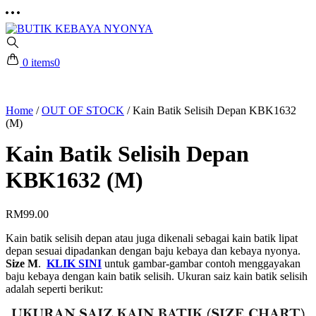
0 items
0
Home
/
OUT OF STOCK
/
Kain Batik Selisih Depan KBK1632
(M)
Kain Batik Selisih Depan
KBK1632 (M)
RM
99.00
Kain batik selisih depan atau juga dikenali sebagai kain batik lipat
depan sesuai dipadankan dengan baju kebaya dan kebaya nyonya.
Size M
.
KLIK SINI
untuk gambar-gambar contoh menggayakan
baju kebaya dengan kain batik selisih. Ukuran saiz kain batik selisih
adalah seperti berikut: