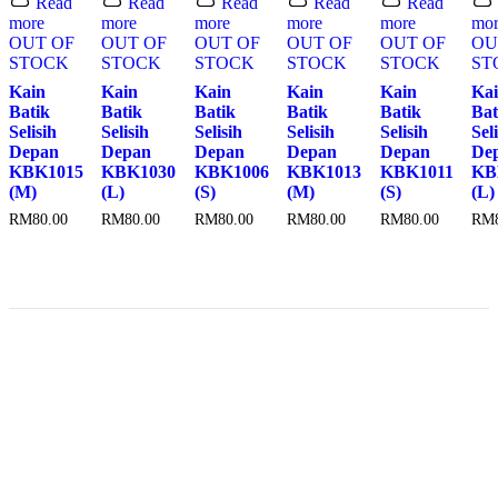
Read
Read
Read
Read
Read
more
more
more
more
more
mo
OUT OF
OUT OF
OUT OF
OUT OF
OUT OF
OU
STOCK
STOCK
STOCK
STOCK
STOCK
ST
Kain
Kain
Kain
Kain
Kain
Ka
Batik
Batik
Batik
Batik
Batik
Bat
Selisih
Selisih
Selisih
Selisih
Selisih
Sel
Depan
Depan
Depan
Depan
Depan
De
KBK1015
KBK1030
KBK1006
KBK1013
KBK1011
KB
(M)
(L)
(S)
(M)
(S)
(L)
RM
80.00
RM
80.00
RM
80.00
RM
80.00
RM
80.00
RM