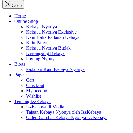
Close
Home
Online Shop
Kebaya Nyonya
Kebaya Nyonya Exclusive
Kain Batik Padanan Kebaya
Kain Pareo
Kebaya Nyonya Budak
Kerongsang Kebaya
Payung Nyonya
Blogs
Padanan Kain Kebaya Nyonya
Pages
Cart
Checkout
My account
Wishlist
Tentang IzzKebaya
IzzKebaya di Media
Tajaan Kebaya Nyonya oleh IzzKebaya
Galeri Gambar Kebaya Nyonya IzzKebaya