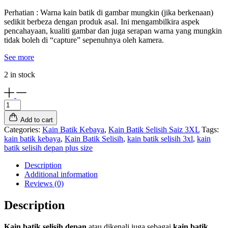
Perhatian : Warna kain batik di gambar mungkin (jika berkenaan)
sedikit berbeza dengan produk asal. Ini mengambilkira aspek
pencahayaan, kualiti gambar dan juga serapan warna yang mungkin
tidak boleh di “capture” sepenuhnya oleh kamera.
See more
2 in stock
Kain
Batik
Add to cart
Selisih
Categories:
Kain Batik Kebaya
,
Kain Batik Selisih Saiz 3XL
Tags:
Depan
kain batik kebaya
,
Kain Batik Selisih
,
kain batik selisih 3xl
,
kain
Plus
batik selisih depan plus size
Size
KBK1349
Description
(XXXL)
Additional information
quantity
Reviews (0)
Description
Kain batik selisih depan
atau dikenali juga sebagai
kain batik