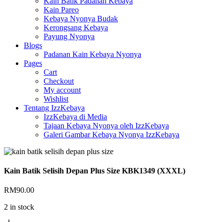
Kain Batik Padanan Kebaya
Kain Pareo
Kebaya Nyonya Budak
Kerongsang Kebaya
Payung Nyonya
Blogs
Padanan Kain Kebaya Nyonya
Pages
Cart
Checkout
My account
Wishlist
Tentang IzzKebaya
IzzKebaya di Media
Tajaan Kebaya Nyonya oleh IzzKebaya
Galeri Gambar Kebaya Nyonya IzzKebaya
Kain Batik Selisih Depan Plus Size KBK1349 (XXXL)
RM
90.00
2 in stock