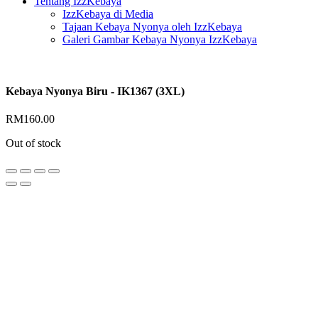
Tentang IzzKebaya
IzzKebaya di Media
Tajaan Kebaya Nyonya oleh IzzKebaya
Galeri Gambar Kebaya Nyonya IzzKebaya
Kebaya Nyonya Biru - IK1367 (3XL)
RM
160.00
Out of stock