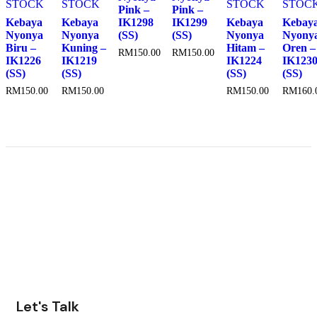
STOCK
STOCK
STOCK
STOC
Pink –
Pink –
Kebaya
Kebaya
IK1298
IK1299
Kebaya
Kebay
Nyonya
Nyonya
(SS)
(SS)
Nyonya
Nyony
Biru –
Kuning –
Hitam –
Oren –
RM
150.00
RM
150.00
IK1226
IK1219
IK1224
IK123
(SS)
(SS)
(SS)
(SS)
RM
150.00
RM
150.00
RM
150.00
RM
160.
Let's Talk