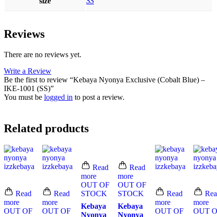
size
SS
Reviews
There are no reviews yet.
Write a Review
Be the first to review “Kebaya Nyonya Exclusive (Cobalt Blue) –
IKE-1001 (SS)”
You must be
logged in
to post a review.
Related products
Read
Read
more
more
OUT OF
OUT OF
Read
Read
STOCK
STOCK
Read
Rea
more
more
more
more
Kebaya
Kebaya
OUT OF
OUT OF
OUT OF
OUT 
Nyonya
Nyonya