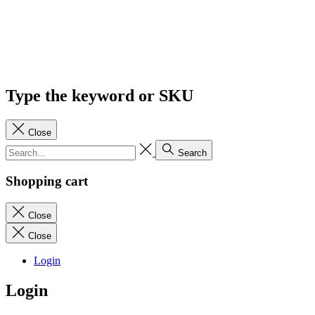
Type the keyword or SKU
Close
Search
Shopping cart
Close
Close
Login
Login