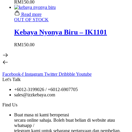
RM
150.00
Read more
OUT OF STOCK
Kebaya Nyonya Biru – IK1101
RM
150.00
Facebook-f
Instagram
Twitter
Dribbble
Youtube
Let's Talk
+6012-3199026 / +6
012-6907705
sales@izzkebaya.com
Find Us
Buat masa ni kami beroperasi
secara online sahaja. Boleh buat belian di website atau
whatsapp /
telegram kami untuk sebarang pertanyaan dan pembelian.