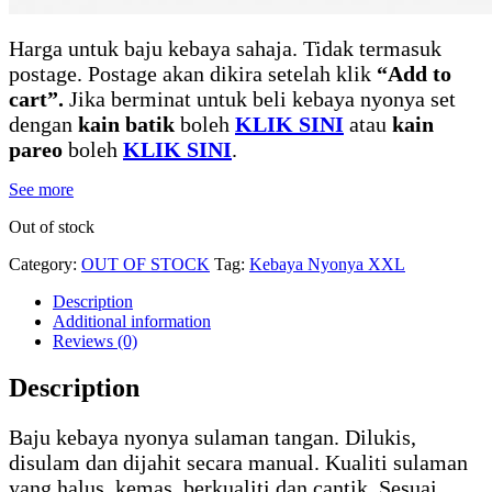
Harga untuk baju kebaya sahaja. Tidak termasuk
postage. Postage akan dikira setelah klik
“Add to
cart”.
Jika berminat untuk beli kebaya nyonya set
dengan
kain batik
boleh
KLIK SINI
atau
kain
pareo
boleh
KLIK SINI
.
See more
Out of stock
Category:
OUT OF STOCK
Tag:
Kebaya Nyonya XXL
Description
Additional information
Reviews (0)
Description
Baju kebaya nyonya sulaman tangan. Dilukis,
disulam dan dijahit secara manual. Kualiti sulaman
yang halus, kemas, berkualiti dan cantik. Sesuai