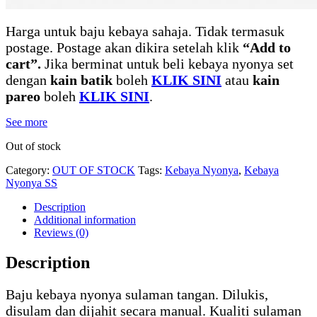
Harga untuk baju kebaya sahaja. Tidak termasuk
postage. Postage akan dikira setelah klik
“Add to
cart”.
Jika berminat untuk beli kebaya nyonya set
dengan
kain batik
boleh
KLIK SINI
atau
kain
pareo
boleh
KLIK SINI
.
See more
Out of stock
Category:
OUT OF STOCK
Tags:
Kebaya Nyonya
,
Kebaya
Nyonya SS
Description
Additional information
Reviews (0)
Description
Baju kebaya nyonya sulaman tangan. Dilukis,
disulam dan dijahit secara manual. Kualiti sulaman