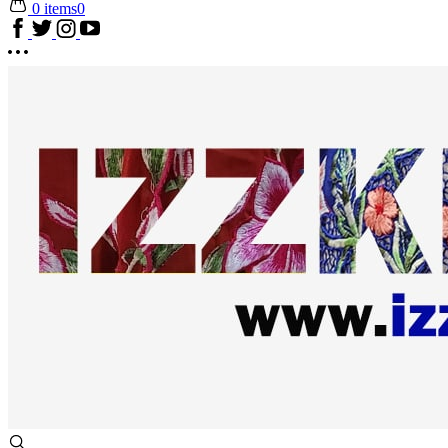
0 items
0