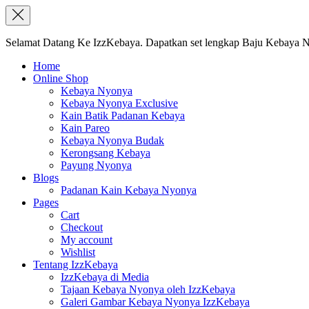
Selamat Datang Ke IzzKebaya. Dapatkan set lengkap Baju Kebaya Ny
Home
Online Shop
Kebaya Nyonya
Kebaya Nyonya Exclusive
Kain Batik Padanan Kebaya
Kain Pareo
Kebaya Nyonya Budak
Kerongsang Kebaya
Payung Nyonya
Blogs
Padanan Kain Kebaya Nyonya
Pages
Cart
Checkout
My account
Wishlist
Tentang IzzKebaya
IzzKebaya di Media
Tajaan Kebaya Nyonya oleh IzzKebaya
Galeri Gambar Kebaya Nyonya IzzKebaya