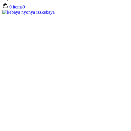
0 items
0