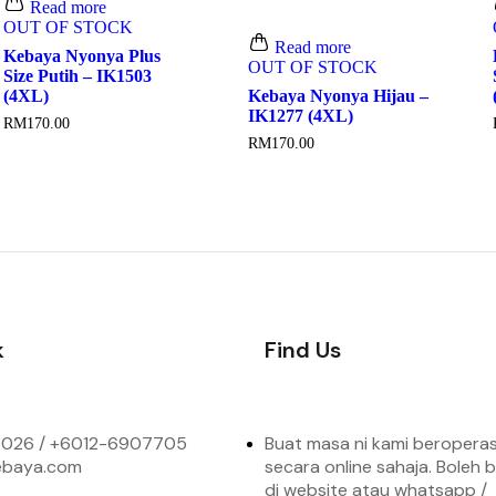
Read more
OUT OF STOCK
Read more
Kebaya Nyonya Plus
OUT OF STOCK
Size Putih – IK1503
(4XL)
Kebaya Nyonya Hijau –
IK1277 (4XL)
RM
170.00
RM
170.00
k
Find Us
026 / +6
012-6907705
Buat masa ni kami beroperas
ebaya.com
secara online sahaja. Boleh b
di website atau whatsapp /