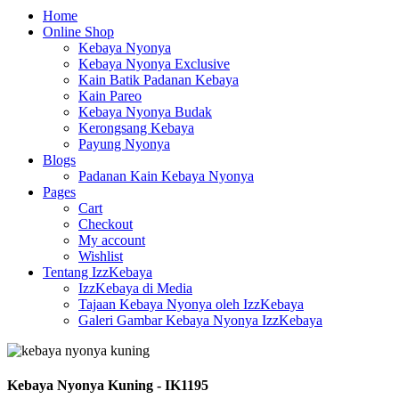
Home
Online Shop
Kebaya Nyonya
Kebaya Nyonya Exclusive
Kain Batik Padanan Kebaya
Kain Pareo
Kebaya Nyonya Budak
Kerongsang Kebaya
Payung Nyonya
Blogs
Padanan Kain Kebaya Nyonya
Pages
Cart
Checkout
My account
Wishlist
Tentang IzzKebaya
IzzKebaya di Media
Tajaan Kebaya Nyonya oleh IzzKebaya
Galeri Gambar Kebaya Nyonya IzzKebaya
Kebaya Nyonya Kuning - IK1195