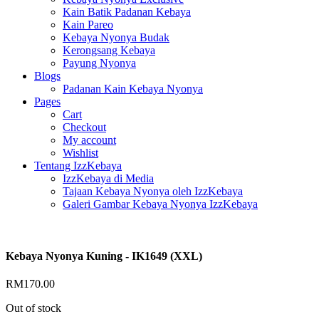
Kain Batik Padanan Kebaya
Kain Pareo
Kebaya Nyonya Budak
Kerongsang Kebaya
Payung Nyonya
Blogs
Padanan Kain Kebaya Nyonya
Pages
Cart
Checkout
My account
Wishlist
Tentang IzzKebaya
IzzKebaya di Media
Tajaan Kebaya Nyonya oleh IzzKebaya
Galeri Gambar Kebaya Nyonya IzzKebaya
Kebaya Nyonya Kuning - IK1649 (XXL)
RM
170.00
Out of stock