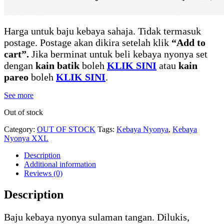
Harga untuk baju kebaya sahaja. Tidak termasuk
postage. Postage akan dikira setelah klik
“Add to
cart”.
Jika berminat untuk beli kebaya nyonya set
dengan
kain batik
boleh
KLIK SINI
atau
kain
pareo
boleh
KLIK SINI
.
See more
Out of stock
Category:
OUT OF STOCK
Tags:
Kebaya Nyonya
,
Kebaya
Nyonya XXL
Description
Additional information
Reviews (0)
Description
Baju kebaya nyonya sulaman tangan. Dilukis,