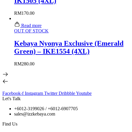
IK1505 (4XL)
RM
170.00
Read more
OUT OF STOCK
Kebaya Nyonya Exclusive (Emerald
Green) – IKE1554 (4XL)
RM
280.00
Facebook-f
Instagram
Twitter
Dribbble
Youtube
Let's Talk
+6012-3199026 / +6
012-6907705
sales@izzkebaya.com
Find Us