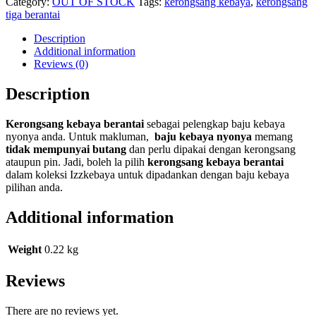
Category:
OUT OF STOCK
Tags:
kerongsang kebaya
,
kerongsang
tiga berantai
Description
Additional information
Reviews (0)
Description
Kerongsang kebaya berantai
sebagai pelengkap baju kebaya
nyonya anda. Untuk makluman,
baju kebaya nyonya
memang
tidak mempunyai butang
dan perlu dipakai dengan kerongsang
ataupun pin. Jadi, boleh la pilih
kerongsang kebaya berantai
dalam koleksi Izzkebaya untuk dipadankan dengan baju kebaya
pilihan anda.
Additional information
Weight
0.22 kg
Reviews
There are no reviews yet.