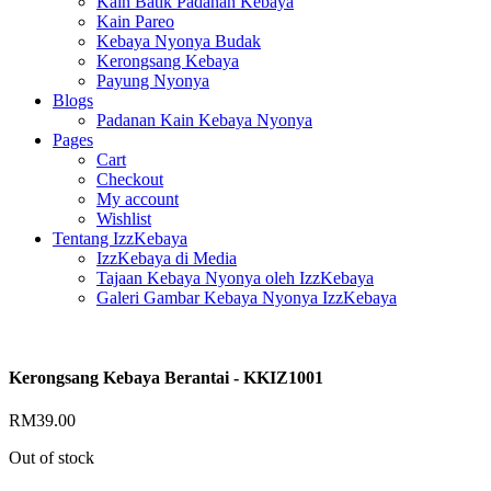
Kain Batik Padanan Kebaya
Kain Pareo
Kebaya Nyonya Budak
Kerongsang Kebaya
Payung Nyonya
Blogs
Padanan Kain Kebaya Nyonya
Pages
Cart
Checkout
My account
Wishlist
Tentang IzzKebaya
IzzKebaya di Media
Tajaan Kebaya Nyonya oleh IzzKebaya
Galeri Gambar Kebaya Nyonya IzzKebaya
Kerongsang Kebaya Berantai - KKIZ1001
RM
39.00
Out of stock