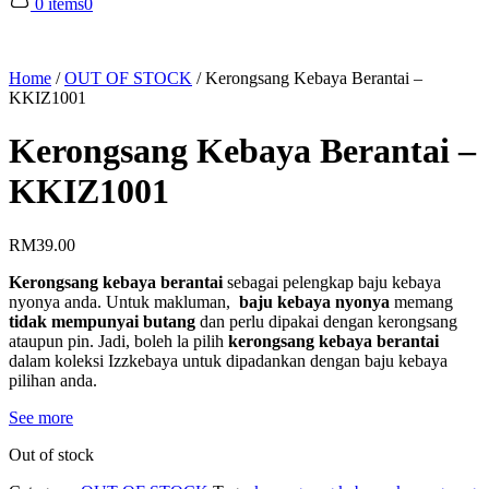
0 items
0
Home
/
OUT OF STOCK
/
Kerongsang Kebaya Berantai –
KKIZ1001
Kerongsang Kebaya Berantai –
KKIZ1001
RM
39.00
Kerongsang kebaya berantai
sebagai pelengkap baju kebaya
nyonya anda. Untuk makluman,
baju kebaya nyonya
memang
tidak mempunyai butang
dan perlu dipakai dengan kerongsang
ataupun pin. Jadi, boleh la pilih
kerongsang kebaya berantai
dalam koleksi Izzkebaya untuk dipadankan dengan baju kebaya
pilihan anda.
See more
Out of stock