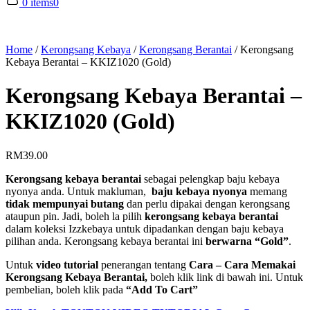
0 items
0
Home
/
Kerongsang Kebaya
/
Kerongsang Berantai
/
Kerongsang
Kebaya Berantai – KKIZ1020 (Gold)
Kerongsang Kebaya Berantai –
KKIZ1020 (Gold)
RM
39.00
Kerongsang kebaya berantai
sebagai pelengkap baju kebaya
nyonya anda. Untuk makluman,
baju kebaya nyonya
memang
tidak mempunyai butang
dan perlu dipakai dengan kerongsang
ataupun pin. Jadi, boleh la pilih
kerongsang kebaya berantai
dalam koleksi Izzkebaya untuk dipadankan dengan baju kebaya
pilihan anda. Kerongsang kebaya berantai ini
berwarna “Gold”
.
Untuk
video tutorial
penerangan tentang
Cara – Cara Memakai
Kerongsang Kebaya Berantai,
boleh klik link di bawah ini. Untuk
pembelian, boleh klik pada
“Add To Cart”