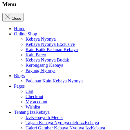
Menu
Close
Home
Online Shop
Kebaya Nyonya
Kebaya Nyonya Exclusive
Kain Batik Padanan Kebaya
Kain Pareo
Kebaya Nyonya Budak
Kerongsang Kebaya
Payung Nyonya
Blogs
Padanan Kain Kebaya Nyonya
Pages
Cart
Checkout
My account
Wishlist
Tentang IzzKebaya
IzzKebaya di Media
Tajaan Kebaya Nyonya oleh IzzKebaya
Galeri Gambar Kebaya Nyonya IzzKebaya