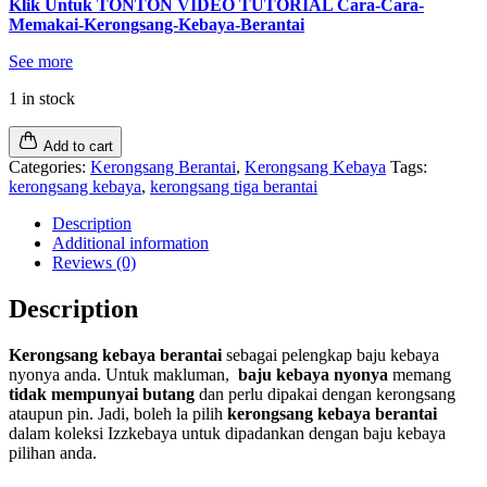
Klik Untuk TONTON VIDEO TUTORIAL Cara-Cara-
Memakai-Kerongsang-Kebaya-Berantai
See more
1 in stock
Add to cart
Categories:
Kerongsang Berantai
,
Kerongsang Kebaya
Tags:
kerongsang kebaya
,
kerongsang tiga berantai
Description
Additional information
Reviews (0)
Description
Kerongsang kebaya berantai
sebagai pelengkap baju kebaya
nyonya anda. Untuk makluman,
baju kebaya nyonya
memang
tidak mempunyai butang
dan perlu dipakai dengan kerongsang
ataupun pin. Jadi, boleh la pilih
kerongsang kebaya berantai
dalam koleksi Izzkebaya untuk dipadankan dengan baju kebaya
pilihan anda.