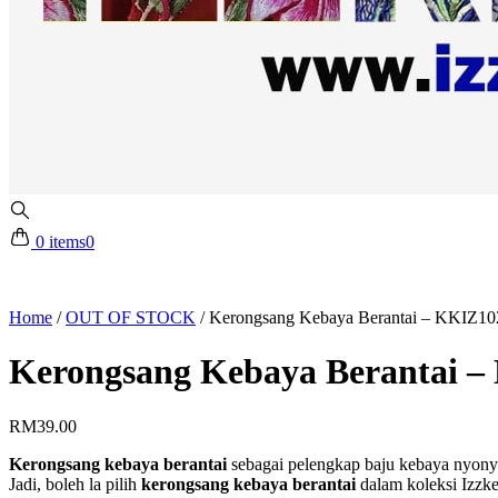
0 items
0
Home
/
OUT OF STOCK
/
Kerongsang Kebaya Berantai – KKIZ102
Kerongsang Kebaya Berantai – 
RM
39.00
Kerongsang kebaya berantai
sebagai pelengkap baju kebaya nyon
Jadi, boleh la pilih
kerongsang kebaya berantai
dalam koleksi Izzke