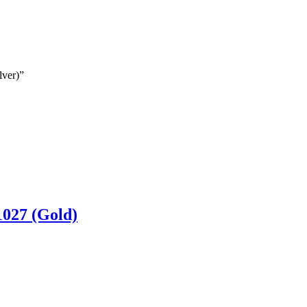
lver)”
027 (Gold)