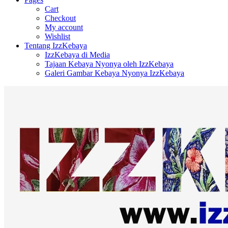
Cart
Checkout
My account
Wishlist
Tentang IzzKebaya
IzzKebaya di Media
Tajaan Kebaya Nyonya oleh IzzKebaya
Galeri Gambar Kebaya Nyonya IzzKebaya