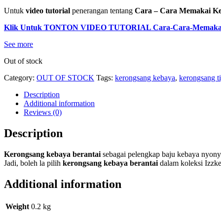
Untuk
video tutorial
penerangan tentang
Cara – Cara Memakai Ke
Klik Untuk TONTON VIDEO TUTORIAL Cara-Cara-Memakai-
See more
Out of stock
Category:
OUT OF STOCK
Tags:
kerongsang kebaya
,
kerongsang ti
Description
Additional information
Reviews (0)
Description
Kerongsang kebaya berantai
sebagai pelengkap baju kebaya nyon
Jadi, boleh la pilih
kerongsang kebaya berantai
dalam koleksi Izzke
Additional information
Weight
0.2 kg