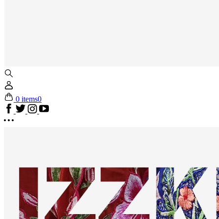
0 items
0