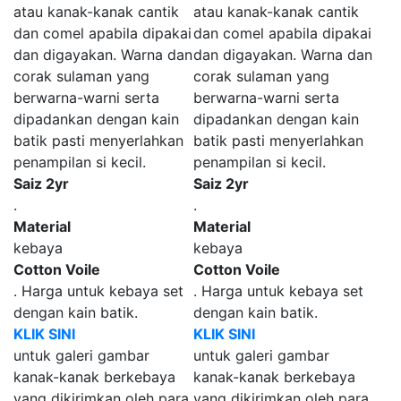
atau kanak-kanak cantik
atau kanak-kanak cantik
dan comel apabila dipakai
dan comel apabila dipakai
dan digayakan. Warna dan
dan digayakan. Warna dan
corak sulaman yang
corak sulaman yang
berwarna-warni serta
berwarna-warni serta
dipadankan dengan kain
dipadankan dengan kain
batik pasti menyerlahkan
batik pasti menyerlahkan
penampilan si kecil.
penampilan si kecil.
Saiz 2yr
Saiz 2yr
.
.
Material
Material
kebaya
kebaya
Cotton Voile
Cotton Voile
. Harga untuk kebaya set
. Harga untuk kebaya set
dengan kain batik.
dengan kain batik.
KLIK SINI
KLIK SINI
untuk galeri gambar
untuk galeri gambar
kanak-kanak berkebaya
kanak-kanak berkebaya
yang dikirimkan oleh para
yang dikirimkan oleh para