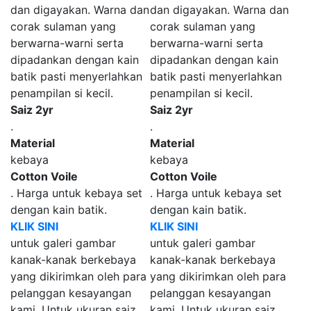
dan digayakan. Warna dan
dan digayakan. Warna dan
corak sulaman yang
corak sulaman yang
berwarna-warni serta
berwarna-warni serta
dipadankan dengan kain
dipadankan dengan kain
batik pasti menyerlahkan
batik pasti menyerlahkan
penampilan si kecil.
penampilan si kecil.
Saiz 2yr
Saiz 2yr
.
.
Material
Material
kebaya
kebaya
Cotton Voile
Cotton Voile
. Harga untuk kebaya set
. Harga untuk kebaya set
dengan kain batik.
dengan kain batik.
KLIK SINI
KLIK SINI
untuk galeri gambar
untuk galeri gambar
kanak-kanak berkebaya
kanak-kanak berkebaya
yang dikirimkan oleh para
yang dikirimkan oleh para
pelanggan kesayangan
pelanggan kesayangan
kami. Untuk ukuran saiz,
kami. Untuk ukuran saiz,