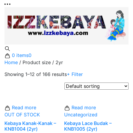
0 items
0
Home
/
Product size
/
2yr
Showing 1–12 of 166 results
+ Filter
Read more
Read more
OUT OF STOCK
Uncategorized
Kebaya Kanak-Kanak –
Kebaya Lace Budak –
KNB1004 (2yr)
KNB1005 (2yr)