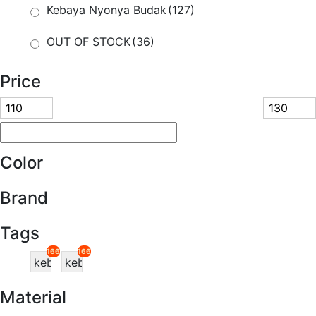
Kebaya Nyonya Budak
(127)
OUT OF STOCK
(36)
Price
Color
Brand
Tags
166
166
kebaya
kebaya
nyonya
nyonya
Material
budak
kanak-
kanak