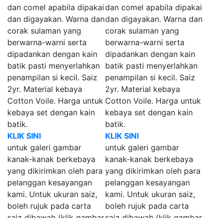
dan comel apabila dipakai
dan comel apabila dipakai
dan digayakan. Warna dan
dan digayakan. Warna dan
corak sulaman yang
corak sulaman yang
berwarna-warni serta
berwarna-warni serta
dipadankan dengan kain
dipadankan dengan kain
batik pasti menyerlahkan
batik pasti menyerlahkan
penampilan si kecil. Saiz
penampilan si kecil. Saiz
2yr. Material kebaya
2yr. Material kebaya
Cotton Voile. Harga untuk
Cotton Voile. Harga untuk
kebaya set dengan kain
kebaya set dengan kain
batik.
batik.
KLIK SINI
KLIK SINI
untuk galeri gambar
untuk galeri gambar
kanak-kanak berkebaya
kanak-kanak berkebaya
yang dikirimkan oleh para
yang dikirimkan oleh para
pelanggan kesayangan
pelanggan kesayangan
kami. Untuk ukuran saiz,
kami. Untuk ukuran saiz,
boleh rujuk pada carta
boleh rujuk pada carta
saiz dibawah (klik gambar
saiz dibawah (klik gambar