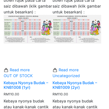
boleh rujuk pada carta
boleh rujuk pada carta
saiz dibawah (klik gambar
saiz dibawah (klik gambar
untuk besarkan) :
untuk besarkan) :
Read more
Read more
OUT OF STOCK
Uncategorized
Kebaya Nyonya Budak –
Kebaya Nyonya Budak –
KNB1008 (1yr)
KNB1009 (2yr)
RM
110.00
RM
110.00
Kebaya nyonya budak
Kebaya nyonya budak
atau kanak-kanak cantik
atau kanak-kanak cantik