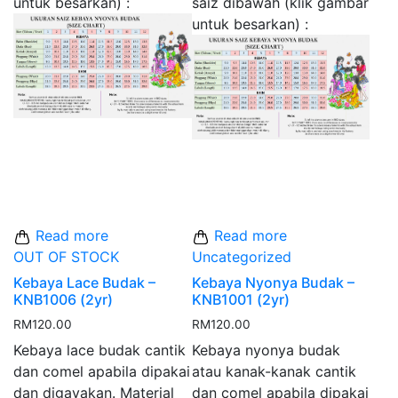
untuk besarkan) :
saiz dibawah (klik gambar
untuk besarkan) :
Read more
Read more
OUT OF STOCK
Uncategorized
Kebaya Lace Budak –
Kebaya Nyonya Budak –
KNB1006 (2yr)
KNB1001 (2yr)
RM
120.00
RM
120.00
Kebaya lace budak cantik
Kebaya nyonya budak
dan comel apabila dipakai
atau kanak-kanak cantik
dan digayakan. Material
dan comel apabila dipakai