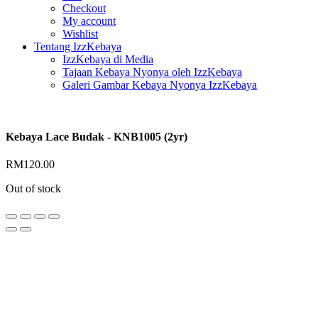
Checkout
My account
Wishlist
Tentang IzzKebaya
IzzKebaya di Media
Tajaan Kebaya Nyonya oleh IzzKebaya
Galeri Gambar Kebaya Nyonya IzzKebaya
Kebaya Lace Budak - KNB1005 (2yr)
RM
120.00
Out of stock