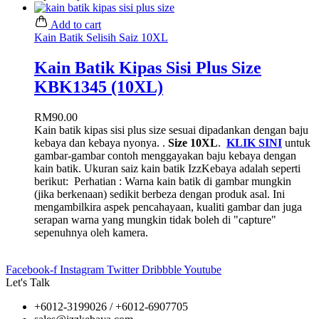
Add to cart
Kain Batik Selisih Saiz 10XL
Kain Batik Kipas Sisi Plus Size
KBK1345 (10XL)
RM
90.00
Kain batik kipas sisi plus size sesuai dipadankan dengan baju
kebaya dan kebaya nyonya. .
Size 10XL
.
KLIK SINI
untuk
gambar-gambar contoh menggayakan baju kebaya dengan
kain batik. Ukuran saiz kain batik IzzKebaya adalah seperti
berikut:
Perhatian : Warna kain batik di gambar mungkin
(jika berkenaan) sedikit berbeza dengan produk asal. Ini
mengambilkira aspek pencahayaan, kualiti gambar dan juga
serapan warna yang mungkin tidak boleh di "capture"
sepenuhnya oleh kamera.
Facebook-f
Instagram
Twitter
Dribbble
Youtube
Let's Talk
+6012-3199026 / +6
012-6907705