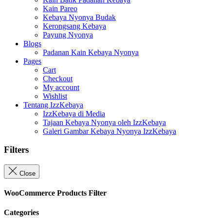
Kain Pareo
Kebaya Nyonya Budak
Kerongsang Kebaya
Payung Nyonya
Blogs
Padanan Kain Kebaya Nyonya
Pages
Cart
Checkout
My account
Wishlist
Tentang IzzKebaya
IzzKebaya di Media
Tajaan Kebaya Nyonya oleh IzzKebaya
Galeri Gambar Kebaya Nyonya IzzKebaya
Filters
Close
WooCommerce Products Filter
Categories