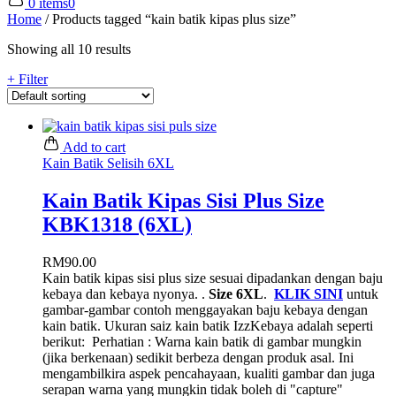
0 items
0
Home
/
Products tagged “kain batik kipas plus size”
Showing all 10 results
+ Filter
Add to cart
Kain Batik Selisih 6XL
Kain Batik Kipas Sisi Plus Size
KBK1318 (6XL)
RM
90.00
Kain batik kipas sisi plus size sesuai dipadankan dengan baju
kebaya dan kebaya nyonya. .
Size 6XL
.
KLIK SINI
untuk
gambar-gambar contoh menggayakan baju kebaya dengan
kain batik. Ukuran saiz kain batik IzzKebaya adalah seperti
berikut:
Perhatian : Warna kain batik di gambar mungkin
(jika berkenaan) sedikit berbeza dengan produk asal. Ini
mengambilkira aspek pencahayaan, kualiti gambar dan juga
serapan warna yang mungkin tidak boleh di "capture"