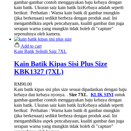
gambar-gambar contoh menggayakan baju kebaya dengan
kain batik. Ukuran saiz kain batik IzzKebaya adalah seperti
berikut:
Perhatian : Warna kain batik di gambar mungkin
(jika berkenaan) sedikit berbeza dengan produk asal. Ini
mengambilkira aspek pencahayaan, kualiti gambar dan juga
serapan warna yang mungkin tidak boleh di "capture"
sepenuhnya oleh kamera.
Add to cart
Kain Batik Selisih Saiz 7XL
Kain Batik Kipas Sisi Plus Size
KBK1327 (7XL)
RM
90.00
Kain batik kipas sisi plus size sesuai dipadankan dengan baju
kebaya dan kebaya nyonya. .
Size 7XL
.
KLIK SINI
untuk
gambar-gambar contoh menggayakan baju kebaya dengan
kain batik. Ukuran saiz kain batik IzzKebaya adalah seperti
berikut:
Perhatian : Warna kain batik di gambar mungkin
(jika berkenaan) sedikit berbeza dengan produk asal. Ini
mengambilkira aspek pencahayaan, kualiti gambar dan juga
serapan warna yang mungkin tidak boleh di "capture"