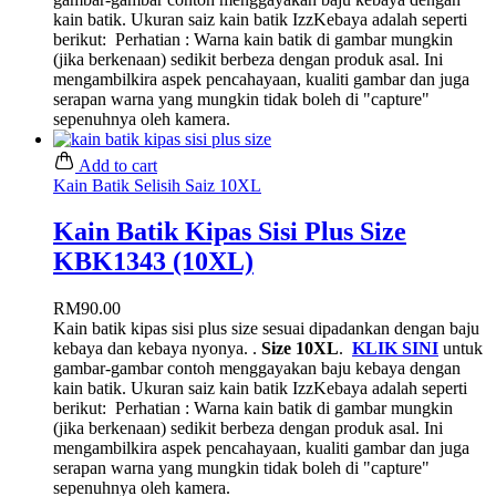
kain batik. Ukuran saiz kain batik IzzKebaya adalah seperti
berikut:
Perhatian : Warna kain batik di gambar mungkin
(jika berkenaan) sedikit berbeza dengan produk asal. Ini
mengambilkira aspek pencahayaan, kualiti gambar dan juga
serapan warna yang mungkin tidak boleh di "capture"
sepenuhnya oleh kamera.
Add to cart
Kain Batik Selisih Saiz 10XL
Kain Batik Kipas Sisi Plus Size
KBK1343 (10XL)
RM
90.00
Kain batik kipas sisi plus size sesuai dipadankan dengan baju
kebaya dan kebaya nyonya. .
Size 10XL
.
KLIK SINI
untuk
gambar-gambar contoh menggayakan baju kebaya dengan
kain batik. Ukuran saiz kain batik IzzKebaya adalah seperti
berikut:
Perhatian : Warna kain batik di gambar mungkin
(jika berkenaan) sedikit berbeza dengan produk asal. Ini
mengambilkira aspek pencahayaan, kualiti gambar dan juga
serapan warna yang mungkin tidak boleh di "capture"
sepenuhnya oleh kamera.