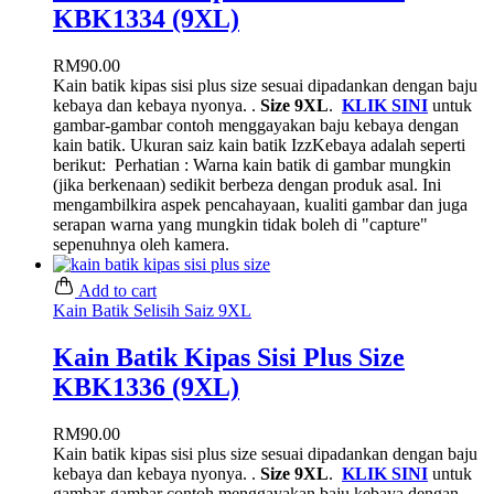
KBK1334 (9XL)
RM
90.00
Kain batik kipas sisi plus size sesuai dipadankan dengan baju
kebaya dan kebaya nyonya. .
Size 9XL
.
KLIK SINI
untuk
gambar-gambar contoh menggayakan baju kebaya dengan
kain batik. Ukuran saiz kain batik IzzKebaya adalah seperti
berikut:
Perhatian : Warna kain batik di gambar mungkin
(jika berkenaan) sedikit berbeza dengan produk asal. Ini
mengambilkira aspek pencahayaan, kualiti gambar dan juga
serapan warna yang mungkin tidak boleh di "capture"
sepenuhnya oleh kamera.
Add to cart
Kain Batik Selisih Saiz 9XL
Kain Batik Kipas Sisi Plus Size
KBK1336 (9XL)
RM
90.00
Kain batik kipas sisi plus size sesuai dipadankan dengan baju
kebaya dan kebaya nyonya. .
Size 9XL
.
KLIK SINI
untuk
gambar-gambar contoh menggayakan baju kebaya dengan