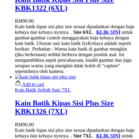
KBK1322 (6XL)
RM
90.00
Kain batik kipas sisi plus size sesuai dipadankan dengan baju
kebaya dan kebaya nyonya. .
Size 6XL
.
KLIK SINI
untuk
gambar-gambar contoh menggayakan baju kebaya dengan
kain batik. Ukuran saiz kain batik IzzKebaya adalah seperti
berikut:
Perhatian : Warna kain batik di gambar mungkin
(jika berkenaan) sedikit berbeza dengan produk asal. Ini
mengambilkira aspek pencahayaan, kualiti gambar dan juga
serapan warna yang mungkin tidak boleh di "capture"
sepenuhnya oleh kamera.
Add to cart
Kain Batik Selisih Saiz 7XL
Kain Batik Kipas Sisi Plus Size
KBK1326 (7XL)
RM
90.00
Kain batik kipas sisi plus size sesuai dipadankan dengan baju
kebaya dan kebaya nyonya. .
Size 7XL
.
KLIK SINI
untuk