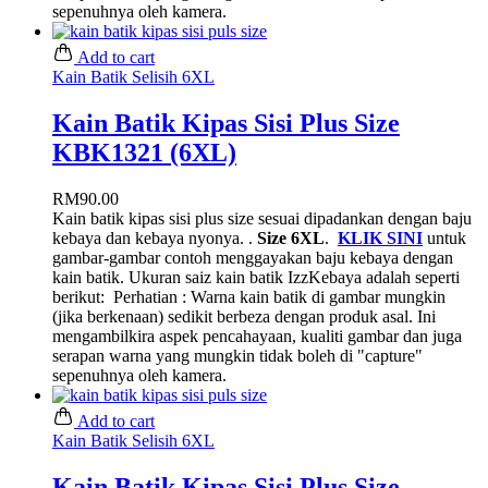
sepenuhnya oleh kamera.
Add to cart
Kain Batik Selisih 6XL
Kain Batik Kipas Sisi Plus Size
KBK1321 (6XL)
RM
90.00
Kain batik kipas sisi plus size sesuai dipadankan dengan baju
kebaya dan kebaya nyonya. .
Size 6XL
.
KLIK SINI
untuk
gambar-gambar contoh menggayakan baju kebaya dengan
kain batik. Ukuran saiz kain batik IzzKebaya adalah seperti
berikut:
Perhatian : Warna kain batik di gambar mungkin
(jika berkenaan) sedikit berbeza dengan produk asal. Ini
mengambilkira aspek pencahayaan, kualiti gambar dan juga
serapan warna yang mungkin tidak boleh di "capture"
sepenuhnya oleh kamera.
Add to cart
Kain Batik Selisih 6XL
Kain Batik Kipas Sisi Plus Size