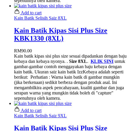
sepenuhnya oleh kamera.
Add to cart
Kain Batik Selisih Saiz 8XL
Kain Batik Kipas Sisi Plus Size
KBK1330 (8XL)
RM
90.00
Kain batik kipas sisi plus size sesuai dipadankan dengan baju
kebaya dan kebaya nyonya. .
Size 8XL
.
KLIK SINI
untuk
gambar-gambar contoh menggayakan baju kebaya dengan
kain batik. Ukuran saiz kain batik IzzKebaya adalah seperti
berikut:
Perhatian : Warna kain batik di gambar mungkin
(jika berkenaan) sedikit berbeza dengan produk asal. Ini
mengambilkira aspek pencahayaan, kualiti gambar dan juga
serapan warna yang mungkin tidak boleh di "capture"
sepenuhnya oleh kamera.
Add to cart
Kain Batik Selisih Saiz 9XL
Kain Batik Kipas Sisi Plus Size