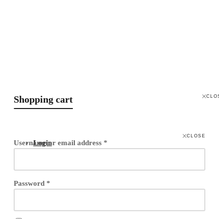
We Accept
Shopping cart
CLO
CLOSE
Username or email address
Login
*
Password
*