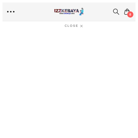
Type the keyword or SKU
0
CLOSE
Home
/
Kain Batik Kebaya
/
Kain Batik Selisih Saiz 7XL
/
Kain
Batik Kipas Sisi Plus Size KBK1327 (7XL)
Kain Batik Kipas Sisi Plus Size
KBK1327 (7XL)
RM
90.00
Kain batik kipas sisi plus size sesuai dipadankan dengan baju
kebaya dan kebaya nyonya. .
Size 7XL
.
KLIK SINI
untuk
gambar-gambar contoh menggayakan baju kebaya dengan kain
batik. Ukuran saiz kain batik IzzKebaya adalah seperti berikut: