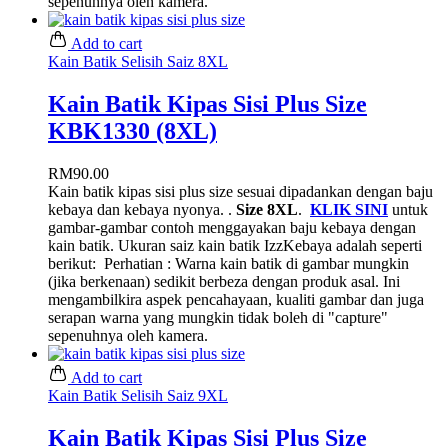
sepenuhnya oleh kamera.
Add to cart
Kain Batik Selisih Saiz 8XL
Kain Batik Kipas Sisi Plus Size
KBK1330 (8XL)
RM
90.00
Kain batik kipas sisi plus size sesuai dipadankan dengan baju
kebaya dan kebaya nyonya. .
Size 8XL
.
KLIK SINI
untuk
gambar-gambar contoh menggayakan baju kebaya dengan
kain batik. Ukuran saiz kain batik IzzKebaya adalah seperti
berikut:
Perhatian : Warna kain batik di gambar mungkin
(jika berkenaan) sedikit berbeza dengan produk asal. Ini
mengambilkira aspek pencahayaan, kualiti gambar dan juga
serapan warna yang mungkin tidak boleh di "capture"
sepenuhnya oleh kamera.
Add to cart
Kain Batik Selisih Saiz 9XL
Kain Batik Kipas Sisi Plus Size