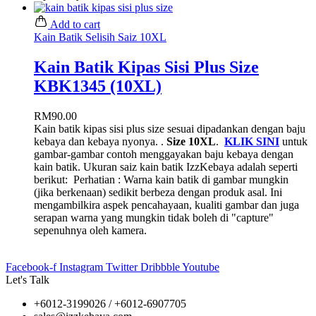
Add to cart
Kain Batik Selisih Saiz 10XL
Kain Batik Kipas Sisi Plus Size
KBK1345 (10XL)
RM
90.00
Kain batik kipas sisi plus size sesuai dipadankan dengan baju
kebaya dan kebaya nyonya. .
Size 10XL
.
KLIK SINI
untuk
gambar-gambar contoh menggayakan baju kebaya dengan
kain batik. Ukuran saiz kain batik IzzKebaya adalah seperti
berikut:
Perhatian : Warna kain batik di gambar mungkin
(jika berkenaan) sedikit berbeza dengan produk asal. Ini
mengambilkira aspek pencahayaan, kualiti gambar dan juga
serapan warna yang mungkin tidak boleh di "capture"
sepenuhnya oleh kamera.
Facebook-f
Instagram
Twitter
Dribbble
Youtube
Let's Talk
+6012-3199026 / +6
012-6907705