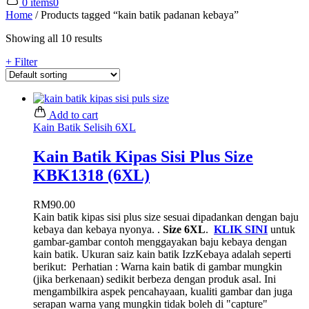
0 items
0
Home
/
Products tagged “kain batik padanan kebaya”
Showing all 10 results
+ Filter
Add to cart
Kain Batik Selisih 6XL
Kain Batik Kipas Sisi Plus Size
KBK1318 (6XL)
RM
90.00
Kain batik kipas sisi plus size sesuai dipadankan dengan baju
kebaya dan kebaya nyonya. .
Size 6XL
.
KLIK SINI
untuk
gambar-gambar contoh menggayakan baju kebaya dengan
kain batik. Ukuran saiz kain batik IzzKebaya adalah seperti
berikut:
Perhatian : Warna kain batik di gambar mungkin
(jika berkenaan) sedikit berbeza dengan produk asal. Ini
mengambilkira aspek pencahayaan, kualiti gambar dan juga
serapan warna yang mungkin tidak boleh di "capture"