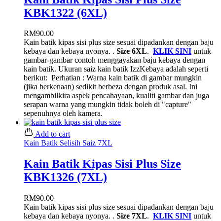
KBK1322 (6XL)
RM
90.00
Kain batik kipas sisi plus size sesuai dipadankan dengan baju
kebaya dan kebaya nyonya. .
Size 6XL
.
KLIK SINI
untuk
gambar-gambar contoh menggayakan baju kebaya dengan
kain batik. Ukuran saiz kain batik IzzKebaya adalah seperti
berikut:
Perhatian : Warna kain batik di gambar mungkin
(jika berkenaan) sedikit berbeza dengan produk asal. Ini
mengambilkira aspek pencahayaan, kualiti gambar dan juga
serapan warna yang mungkin tidak boleh di "capture"
sepenuhnya oleh kamera.
Add to cart
Kain Batik Selisih Saiz 7XL
Kain Batik Kipas Sisi Plus Size
KBK1326 (7XL)
RM
90.00
Kain batik kipas sisi plus size sesuai dipadankan dengan baju
kebaya dan kebaya nyonya. .
Size 7XL
.
KLIK SINI
untuk