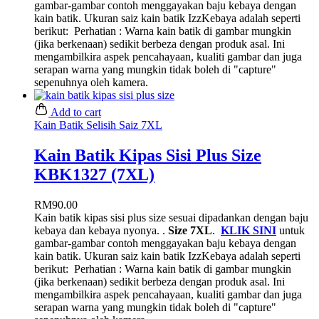
gambar-gambar contoh menggayakan baju kebaya dengan
kain batik. Ukuran saiz kain batik IzzKebaya adalah seperti
berikut:
Perhatian : Warna kain batik di gambar mungkin
(jika berkenaan) sedikit berbeza dengan produk asal. Ini
mengambilkira aspek pencahayaan, kualiti gambar dan juga
serapan warna yang mungkin tidak boleh di "capture"
sepenuhnya oleh kamera.
Add to cart
Kain Batik Selisih Saiz 7XL
Kain Batik Kipas Sisi Plus Size
KBK1327 (7XL)
RM
90.00
Kain batik kipas sisi plus size sesuai dipadankan dengan baju
kebaya dan kebaya nyonya. .
Size 7XL
.
KLIK SINI
untuk
gambar-gambar contoh menggayakan baju kebaya dengan
kain batik. Ukuran saiz kain batik IzzKebaya adalah seperti
berikut:
Perhatian : Warna kain batik di gambar mungkin
(jika berkenaan) sedikit berbeza dengan produk asal. Ini
mengambilkira aspek pencahayaan, kualiti gambar dan juga
serapan warna yang mungkin tidak boleh di "capture"