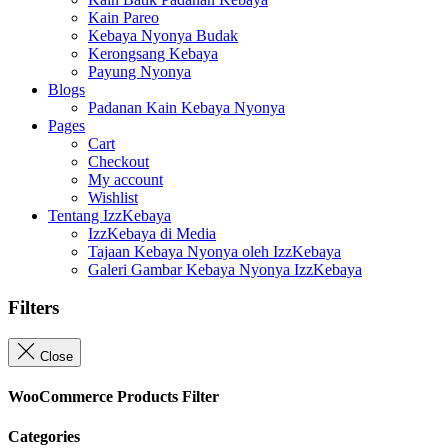
Kain Pareo
Kebaya Nyonya Budak
Kerongsang Kebaya
Payung Nyonya
Blogs
Padanan Kain Kebaya Nyonya
Pages
Cart
Checkout
My account
Wishlist
Tentang IzzKebaya
IzzKebaya di Media
Tajaan Kebaya Nyonya oleh IzzKebaya
Galeri Gambar Kebaya Nyonya IzzKebaya
Filters
Close
WooCommerce Products Filter
Categories