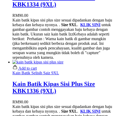
KBK1334 (9XL)
RM
90.00
Kain batik kipas sisi plus size sesuai dipadankan dengan baju
kebaya dan kebaya nyonya. .
Size 9XL
.
KLIK SINI
untuk
gambar-gambar contoh menggayakan baju kebaya dengan
kain batik. Ukuran saiz kain batik IzzKebaya adalah seperti
berikut:
Perhatian : Warna kain batik di gambar mungkin
(jika berkenaan) sedikit berbeza dengan produk asal. Ini
mengambilkira aspek pencahayaan, kualiti gambar dan juga
serapan warna yang mungkin tidak boleh di "capture"
sepenuhnya oleh kamera.
Add to cart
Kain Batik Selisih Saiz 9XL
Kain Batik Kipas Sisi Plus Size
KBK1336 (9XL)
RM
90.00
Kain batik kipas sisi plus size sesuai dipadankan dengan baju
kebaya dan kebaya nyonya. .
Size 9XL
.
KLIK SINI
untuk
gambar-gambar contoh menggayakan baju kebaya dengan