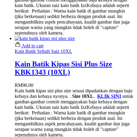
kain batik. Ukuran saiz kain batik IzzKebaya adalah seperti
berikut:
Perhatian : Warna kain batik di gambar mungkin
(jika berkenaan) sedikit berbeza dengan produk asal. Ini
mengambilkira aspek pencahayaan, kualiti gambar dan juga
serapan warna yang mungkin tidak boleh di "capture"
sepenuhnya oleh kamera.
Add to cart
Kain Batik Selisih Saiz 10XL
Kain Batik Kipas Sisi Plus Size
KBK1343 (10XL)
RM
90.00
Kain batik kipas sisi plus size sesuai dipadankan dengan baju
kebaya dan kebaya nyonya. .
Size 10XL
.
KLIK SINI
untuk
gambar-gambar contoh menggayakan baju kebaya dengan
kain batik. Ukuran saiz kain batik IzzKebaya adalah seperti
berikut:
Perhatian : Warna kain batik di gambar mungkin
(jika berkenaan) sedikit berbeza dengan produk asal. Ini
mengambilkira aspek pencahayaan, kualiti gambar dan juga
serapan warna yang mungkin tidak boleh di "capture"
sepenuhnya oleh kamera.