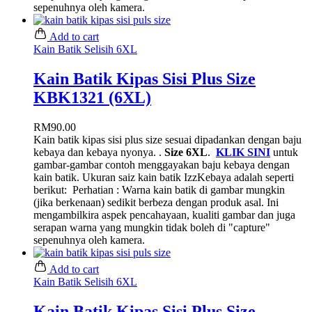
sepenuhnya oleh kamera.
Add to cart
Kain Batik Selisih 6XL
Kain Batik Kipas Sisi Plus Size
KBK1321 (6XL)
RM
90.00
Kain batik kipas sisi plus size sesuai dipadankan dengan baju
kebaya dan kebaya nyonya. .
Size 6XL
.
KLIK SINI
untuk
gambar-gambar contoh menggayakan baju kebaya dengan
kain batik. Ukuran saiz kain batik IzzKebaya adalah seperti
berikut:
Perhatian : Warna kain batik di gambar mungkin
(jika berkenaan) sedikit berbeza dengan produk asal. Ini
mengambilkira aspek pencahayaan, kualiti gambar dan juga
serapan warna yang mungkin tidak boleh di "capture"
sepenuhnya oleh kamera.
Add to cart
Kain Batik Selisih 6XL
Kain Batik Kipas Sisi Plus Size