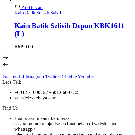
Add to cart
Kain Batik Selisih Saiz L
Kain Batik Selisih Depan KBK1611
(L)
RM
99.00
Facebook-f
Instagram
Twitter
Dribbble
Youtube
Let's Talk
+6012-3199026 / +6
012-6907705
sales@izzkebaya.com
Find Us
Buat masa ni kami beroperasi
secara online sahaja. Boleh buat belian di website atau
whatsapp /
telegram kami untuk sebarang pertanyaan dan pembelian.