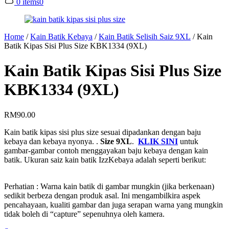
0 items
0
Home
/
Kain Batik Kebaya
/
Kain Batik Selisih Saiz 9XL
/
Kain
Batik Kipas Sisi Plus Size KBK1334 (9XL)
Kain Batik Kipas Sisi Plus Size
KBK1334 (9XL)
RM
90.00
Kain batik kipas sisi plus size sesuai dipadankan dengan baju
kebaya dan kebaya nyonya. .
Size 9XL
.
KLIK SINI
untuk
gambar-gambar contoh menggayakan baju kebaya dengan kain
batik. Ukuran saiz kain batik IzzKebaya adalah seperti berikut:
Perhatian : Warna kain batik di gambar mungkin (jika berkenaan)
sedikit berbeza dengan produk asal. Ini mengambilkira aspek
pencahayaan, kualiti gambar dan juga serapan warna yang mungkin
tidak boleh di “capture” sepenuhnya oleh kamera.