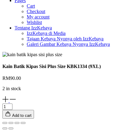
Pages
Cart
Checkout
My account
Wishlist
Tentang IzzKebaya
IzzKebaya di Media
Tajaan Kebaya Nyonya oleh IzzKebaya
Galeri Gambar Kebaya Nyonya IzzKebaya
Kain Batik Kipas Sisi Plus Size KBK1334 (9XL)
RM
90.00
2 in stock
Kain
Batik
Add to cart
Kipas
Sisi
Plus
Size