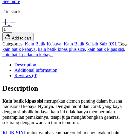
See more
2 in stock
Kain
Batik
Add to cart
Kipas
Categories:
Kain Batik Kebaya
,
Kain Batik Selisih Saiz 9XL
Tags:
Sisi
kain batik kebaya
,
kain batik kipas plus size
,
kain batik kipas sisi
,
Plus
kain batik padanan kebaya
Size
KBK1334
Description
(9XL)
Additional information
quantity
Reviews (0)
Description
Kain batik kipas sisi
merupakan elemen penting dalam busana
tradisional kebaya Nyonya. Dengan motif dan corak yang kaya
dengan simbolik budaya, kain ini tidak hanya memperindah
penampilan pemakainya, tetapi juga menghubungkan generasi
sekarang dengan warisan turun temurun.
KLIK SINI
untuk gambar-gambar contoh menggayakan baju