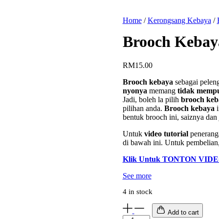
Home
/
Kerongsang Kebaya
/
Brooch Kebay
RM
15.00
Brooch kebaya
sebagai pelen
nyonya
memang
tidak mempu
Jadi, boleh la pilih
brooch ke
pilihan anda.
Brooch kebaya
bentuk brooch ini, saiznya da
Untuk
video tutorial
penerang
di bawah ini. Untuk pembelian
Klik Untuk TONTON VIDE
See more
4 in stock
Add to cart