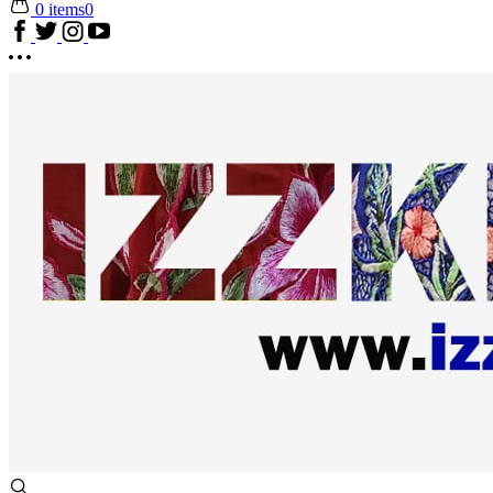
0 items
0