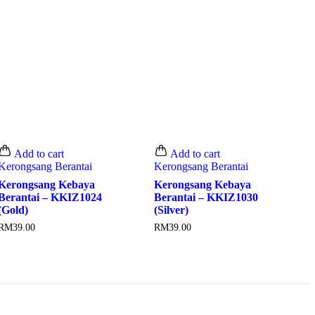
Add to cart
Add to cart
Kerongsang Berantai
Kerongsang Berantai
Kerongsang Kebaya
Kerongsang Kebaya
Berantai – KKIZ1024
Berantai – KKIZ1030
(Gold)
(Silver)
RM
39.00
RM
39.00