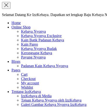
Selamat Datang Ke IzzKebaya. Dapatkan set lengkap Baju Kebaya Ny
Home
Online Shop
Kebaya Nyonya
Kebaya Nyonya Exclusive
Kain Batik Padanan Kebaya
Kain Pareo
Kebaya Nyonya Budak
Kerongsang Kebaya
Payung Nyonya
Blogs
Padanan Kain Kebaya Nyonya
Pages
Cart
Checkout
My account
Wishlist
Tentang IzzKebaya
IzzKebaya di Media
Tajaan Kebaya Nyonya oleh IzzKebaya
Galeri Gambar Kebaya Nyonya IzzKebaya