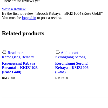
There are no reviews yet.
Write a Review
Be the first to review “Brooch Kebaya – BKIZ1004 (Rose Gold)”
You must be
logged in
to post a review.
Related products
Read more
Add to cart
Kerongsang Berantai
Kerongsang Serong
Kerongsang Kebaya
Kerongsang Serong
Berantai – KKIZ1028
Kebaya – KSIZ1006
(Rose Gold)
(Gold)
RM
39.00
RM
19.00