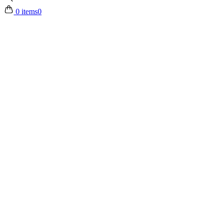
0 items
0