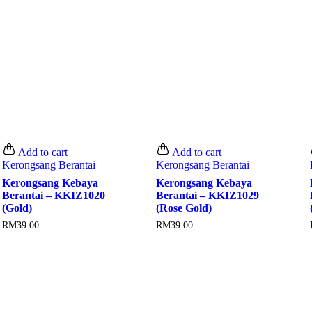
Add to cart
Add to cart
Kerongsang Berantai
Kerongsang Berantai
Kerongsang Kebaya
Kerongsang Kebaya
Berantai – KKIZ1020
Berantai – KKIZ1029
(Gold)
(Rose Gold)
RM
39.00
RM
39.00