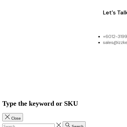
Let's Tal
+6012-3199
sales@izzk
Type the keyword or SKU
Close
Search