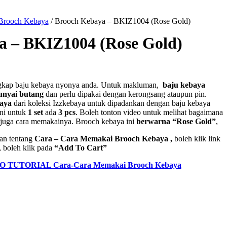
Brooch Kebaya
/
Brooch Kebaya – BKIZ1004 (Rose Gold)
a – BKIZ1004 (Rose Gold)
gkap baju kebaya nyonya anda. Untuk makluman,
baju kebaya
nyai butang
dan perlu dipakai dengan kerongsang ataupun pin.
baya
dari koleksi Izzkebaya untuk dipadankan dengan baju kebaya
ini untuk
1 set
ada
3 pcs
. Boleh tonton video untuk melihat bagaimana
n juga cara memakainya. Brooch kebaya ini
berwarna “Rose Gold”
,
an tentang
Cara – Cara Memakai Brooch Kebaya ,
boleh klik link
, boleh klik pada
“Add To Cart”
O TUTORIAL Cara-Cara Memakai Brooch Kebaya