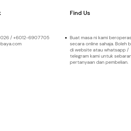
k
Find Us
026 / +6
012-6907705
Buat masa ni kami beroperas
ebaya.com
secara online sahaja. Boleh b
di website atau whatsapp /
telegram kami untuk sebara
pertanyaan dan pembelian.