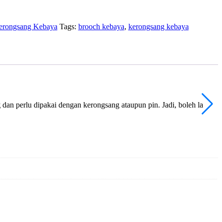
erongsang Kebaya
Tags:
brooch kebaya
,
kerongsang kebaya
g
dan perlu dipakai dengan kerongsang ataupun pin. Jadi, boleh la