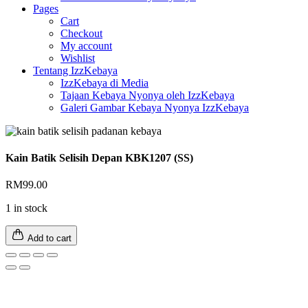
Pages
Cart
Checkout
My account
Wishlist
Tentang IzzKebaya
IzzKebaya di Media
Tajaan Kebaya Nyonya oleh IzzKebaya
Galeri Gambar Kebaya Nyonya IzzKebaya
Kain Batik Selisih Depan KBK1207 (SS)
RM
99.00
1 in stock
Add to cart