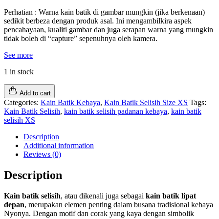
Perhatian : Warna kain batik di gambar mungkin (jika berkenaan)
sedikit berbeza dengan produk asal. Ini mengambilkira aspek
pencahayaan, kualiti gambar dan juga serapan warna yang mungkin
tidak boleh di “capture” sepenuhnya oleh kamera.
See more
1 in stock
Add to cart
Categories:
Kain Batik Kebaya
,
Kain Batik Selisih Size XS
Tags:
Kain Batik Selisih
,
kain batik selisih padanan kebaya
,
kain batik
selisih XS
Description
Additional information
Reviews (0)
Description
Kain batik selisih
, atau dikenali juga sebagai
kain batik lipat
depan
, merupakan elemen penting dalam busana tradisional kebaya
Nyonya. Dengan motif dan corak yang kaya dengan simbolik