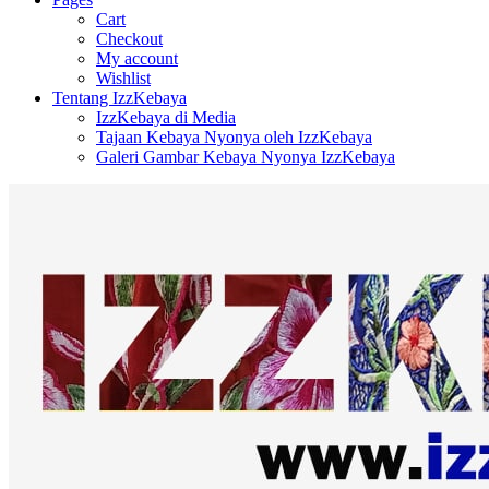
Cart
Checkout
My account
Wishlist
Tentang IzzKebaya
IzzKebaya di Media
Tajaan Kebaya Nyonya oleh IzzKebaya
Galeri Gambar Kebaya Nyonya IzzKebaya