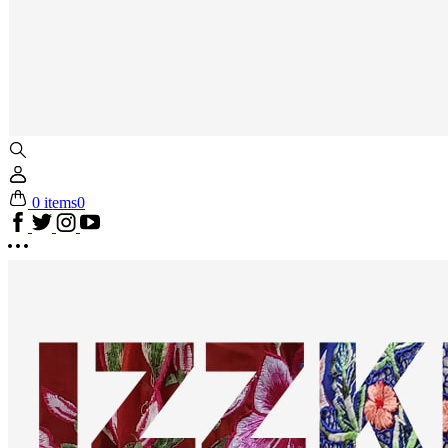
0 items
0