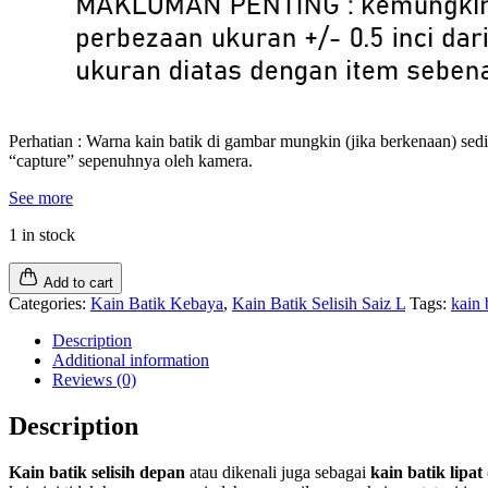
Perhatian : Warna kain batik di gambar mungkin (jika berkenaan) sed
“capture” sepenuhnya oleh kamera.
See more
1 in stock
Add to cart
Categories:
Kain Batik Kebaya
,
Kain Batik Selisih Saiz L
Tags:
kain 
Description
Additional information
Reviews (0)
Description
Kain batik selisih depan
atau dikenali juga sebagai
kain batik lipa