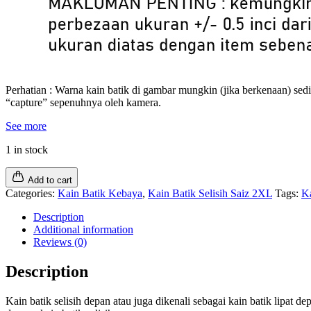
Perhatian : Warna kain batik di gambar mungkin (jika berkenaan) sed
“capture” sepenuhnya oleh kamera.
See more
1 in stock
Add to cart
Categories:
Kain Batik Kebaya
,
Kain Batik Selisih Saiz 2XL
Tags:
Ka
Description
Additional information
Reviews (0)
Description
Kain batik selisih depan atau juga dikenali sebagai kain batik lipat