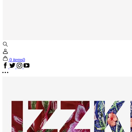
0 items
0