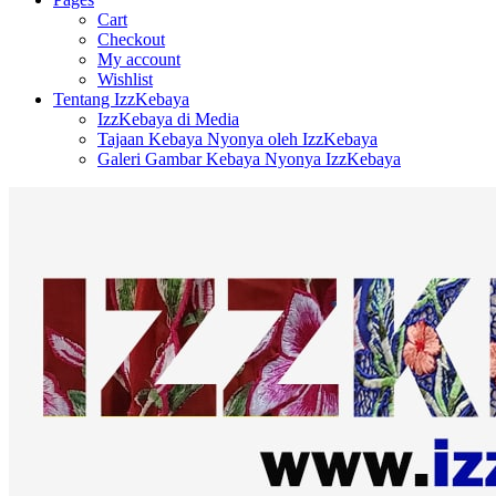
Cart
Checkout
My account
Wishlist
Tentang IzzKebaya
IzzKebaya di Media
Tajaan Kebaya Nyonya oleh IzzKebaya
Galeri Gambar Kebaya Nyonya IzzKebaya