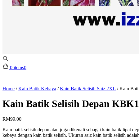
0 items
0
Home
/
Kain Batik Kebaya
/
Kain Batik Selisih Saiz 2XL
/
Kain Bat
Kain Batik Selisih Depan KBK
RM
99.00
Kain batik selisih depan atau juga dikenali sebagai kain batik lipat
kebaya dengan kain batik selisih. Ukuran saiz kain batik selisih adalah