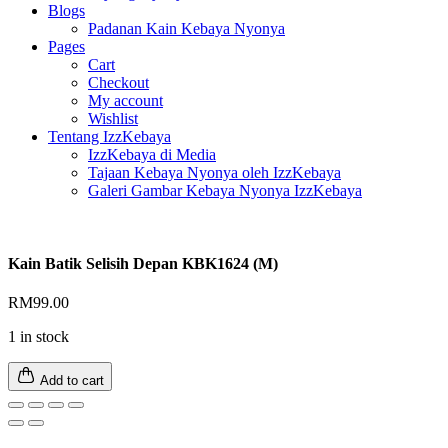
Blogs
Padanan Kain Kebaya Nyonya
Pages
Cart
Checkout
My account
Wishlist
Tentang IzzKebaya
IzzKebaya di Media
Tajaan Kebaya Nyonya oleh IzzKebaya
Galeri Gambar Kebaya Nyonya IzzKebaya
Kain Batik Selisih Depan KBK1624 (M)
RM
99.00
1 in stock
Add to cart