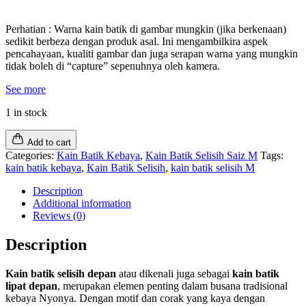
Perhatian : Warna kain batik di gambar mungkin (jika berkenaan)
sedikit berbeza dengan produk asal. Ini mengambilkira aspek
pencahayaan, kualiti gambar dan juga serapan warna yang mungkin
tidak boleh di “capture” sepenuhnya oleh kamera.
See more
1 in stock
Add to cart
Categories:
Kain Batik Kebaya
,
Kain Batik Selisih Saiz M
Tags:
kain batik kebaya
,
Kain Batik Selisih
,
kain batik selisih M
Description
Additional information
Reviews (0)
Description
Kain batik selisih depan
atau dikenali juga sebagai
kain batik
lipat depan
, merupakan elemen penting dalam busana tradisional
kebaya Nyonya. Dengan motif dan corak yang kaya dengan