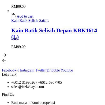
RM
99.00
Add to cart
Kain Batik Selisih Saiz L
Kain Batik Selisih Depan KBK1614
(L)
RM
99.00
Facebook-f
Instagram
Twitter
Dribbble
Youtube
Let's Talk
+6012-3199026 / +6
012-6907705
sales@izzkebaya.com
Find Us
Buat masa ni kami beroperasi