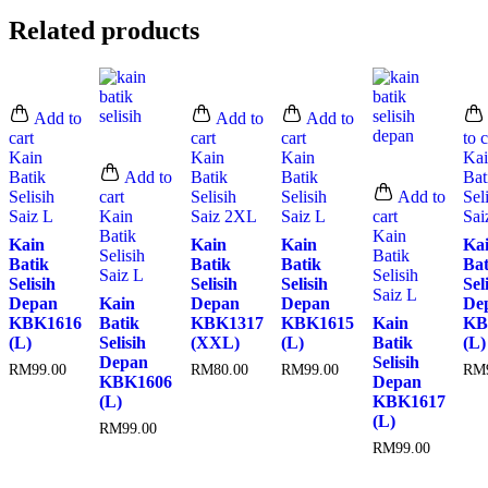
Related products
Add to
Add to
Add to
cart
cart
cart
to c
Kain
Kain
Kain
Ka
Batik
Add to
Batik
Batik
Bat
Selisih
cart
Selisih
Selisih
Add to
Sel
Saiz L
Kain
Saiz 2XL
Saiz L
cart
Sai
Batik
Kain
Kain
Kain
Kain
Ka
Selisih
Batik
Batik
Batik
Batik
Bat
Saiz L
Selisih
Selisih
Selisih
Selisih
Sel
Saiz L
Depan
Kain
Depan
Depan
De
KBK1616
Batik
KBK1317
KBK1615
Kain
KB
(L)
Selisih
(XXL)
(L)
Batik
(L)
Depan
Selisih
RM
99.00
RM
80.00
RM
99.00
RM
KBK1606
Depan
(L)
KBK1617
(L)
RM
99.00
RM
99.00