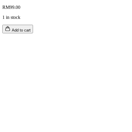
RM
99.00
1 in stock
Add to cart