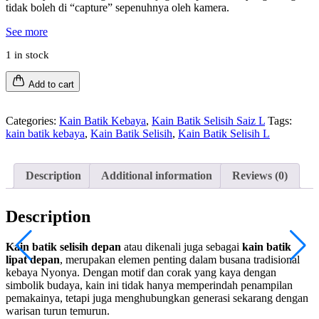
tidak boleh di “capture” sepenuhnya oleh kamera.
See more
1 in stock
Add to cart
Categories:
Kain Batik Kebaya
,
Kain Batik Selisih Saiz L
Tags:
kain batik kebaya
,
Kain Batik Selisih
,
Kain Batik Selisih L
Description
Additional information
Reviews (0)
Description
Kain batik selisih depan
atau dikenali juga sebagai
kain batik
lipat depan
, merupakan elemen penting dalam busana tradisional
kebaya Nyonya. Dengan motif dan corak yang kaya dengan
simbolik budaya, kain ini tidak hanya memperindah penampilan
pemakainya, tetapi juga menghubungkan generasi sekarang dengan
warisan turun temurun.