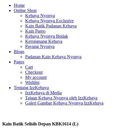
Home
Online Shop
Kebaya Nyonya
Kebaya Nyonya Exclusive
Kain Batik Padanan Kebaya
Kain Pareo
Kebaya Nyonya Budak
Kerongsang Kebaya
Payung Nyonya
Blogs
Padanan Kain Kebaya Nyonya
Pages
Cart
Checkout
My account
Wishlist
Tentang IzzKebaya
IzzKebaya di Media
Tajaan Kebaya Nyonya oleh IzzKebaya
Galeri Gambar Kebaya Nyonya IzzKebaya
Kain Batik Selisih Depan KBK1614 (L)