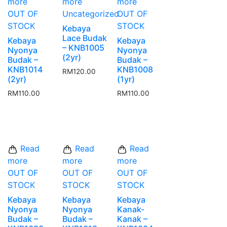
more
more
more
OUT OF
Uncategorized
OUT OF
STOCK
STOCK
Kebaya
Lace Budak
Kebaya
Kebaya
– KNB1005
Nyonya
Nyonya
(2yr)
Budak –
Budak –
KNB1014
KNB1008
RM
120.00
(2yr)
(1yr)
RM
110.00
RM
110.00
Read
Read
Read
more
more
more
OUT OF
OUT OF
OUT OF
STOCK
STOCK
STOCK
Kebaya
Kebaya
Kebaya
Nyonya
Nyonya
Kanak-
Budak –
Budak –
Kanak –