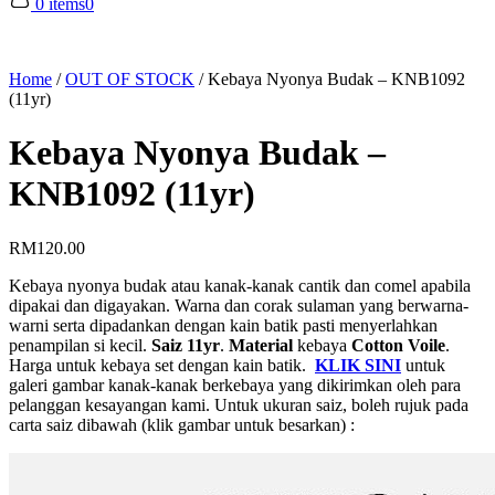
0 items
0
Home
/
OUT OF STOCK
/
Kebaya Nyonya Budak – KNB1092
(11yr)
Kebaya Nyonya Budak –
KNB1092 (11yr)
RM
120.00
Kebaya nyonya budak atau kanak-kanak cantik dan comel apabila
dipakai dan digayakan. Warna dan corak sulaman yang berwarna-
warni serta dipadankan dengan kain batik pasti menyerlahkan
penampilan si kecil.
Saiz 11yr
.
Material
kebaya
Cotton Voile
.
Harga untuk kebaya set dengan kain batik.
KLIK SINI
untuk
galeri gambar kanak-kanak berkebaya yang dikirimkan oleh para
pelanggan kesayangan kami. Untuk ukuran saiz, boleh rujuk pada
carta saiz dibawah (klik gambar untuk besarkan) :