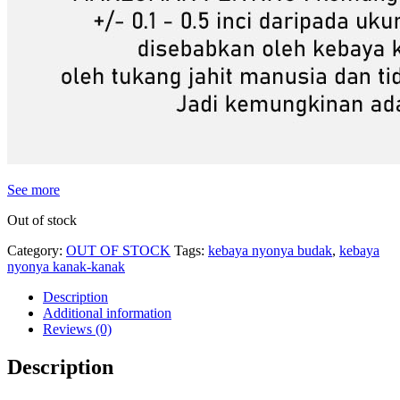
See more
Out of stock
Category:
OUT OF STOCK
Tags:
kebaya nyonya budak
,
kebaya
nyonya kanak-kanak
Description
Additional information
Reviews (0)
Description