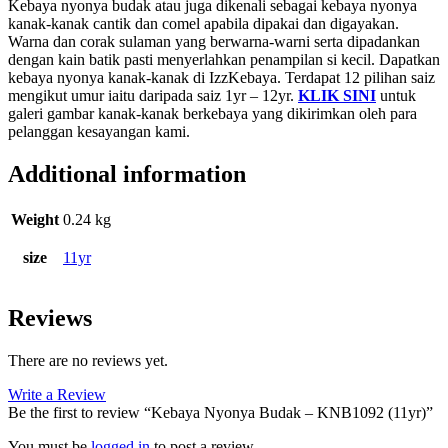
Kebaya nyonya budak atau juga dikenali sebagai kebaya nyonya
kanak-kanak cantik dan comel apabila dipakai dan digayakan.
Warna dan corak sulaman yang berwarna-warni serta dipadankan
dengan kain batik pasti menyerlahkan penampilan si kecil. Dapatkan
kebaya nyonya kanak-kanak di IzzKebaya. Terdapat 12 pilihan saiz
mengikut umur iaitu daripada saiz 1yr – 12yr.
KLIK SINI
untuk
galeri gambar kanak-kanak berkebaya yang dikirimkan oleh para
pelanggan kesayangan kami.
Additional information
Weight
0.24 kg
size
11yr
Reviews
There are no reviews yet.
Write a Review
Be the first to review “Kebaya Nyonya Budak – KNB1092 (11yr)”
You must be
logged in
to post a review.