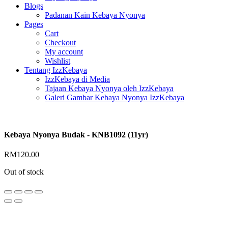
Blogs
Padanan Kain Kebaya Nyonya
Pages
Cart
Checkout
My account
Wishlist
Tentang IzzKebaya
IzzKebaya di Media
Tajaan Kebaya Nyonya oleh IzzKebaya
Galeri Gambar Kebaya Nyonya IzzKebaya
Kebaya Nyonya Budak - KNB1092 (11yr)
RM
120.00
Out of stock