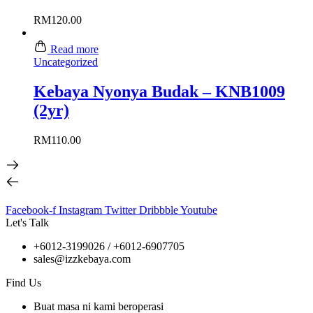
RM
120.00
Read more
Uncategorized
Kebaya Nyonya Budak – KNB1009
(2yr)
RM
110.00
Facebook-f
Instagram
Twitter
Dribbble
Youtube
Let's Talk
+6012-3199026 / +6
012-6907705
sales@izzkebaya.com
Find Us
Buat masa ni kami beroperasi