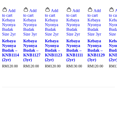
Add
Add
Add
Add
Add
A
to cart
to cart
to cart
to cart
to cart
to ca
Kebaya
Kebaya
Kebaya
Kebaya
Kebaya
Keb
Nyonya
Nyonya
Nyonya
Nyonya
Nyonya
Nyo
Budak
Budak
Budak
Budak
Budak
Bud
Size 2yr
Size 3yr
Size 2yr
Size 2yr
Size 3yr
Size
Kebaya
Kebaya
Kebaya
Kebaya
Kebaya
Keb
Nyonya
Nyonya
Nyonya
Nyonya
Nyonya
Nyo
Budak –
Budak –
Budak –
Budak –
Budak –
Bud
KNB1114
KNB1127
KNB1123
KNB1111
KNB1129
KNB
(2yr)
(3yr)
(2yr)
(2yr)
(3yr)
(2yr
RM
120.00
RM
120.00
RM
120.00
RM
130.00
RM
120.00
RM
1