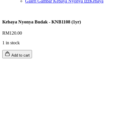
Galeri Gambar Kebaya Nyonya IzzKebaya
Kebaya Nyonya Budak - KNB1108 (1yr)
RM
120.00
1 in stock
Add to cart