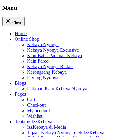
Menu
Close
Home
Online Shop
Kebaya Nyonya
Kebaya Nyonya Exclusive
Kain Batik Padanan Kebaya
Kain Pareo
Kebaya Nyonya Budak
Kerongsang Kebaya
Payung Nyonya
Blogs
Padanan Kain Kebaya Nyonya
Pages
Cart
Checkout
My account
Wishlist
Tentang IzzKebaya
IzzKebaya di Media
Tajaan Kebaya Nyonya oleh IzzKebaya