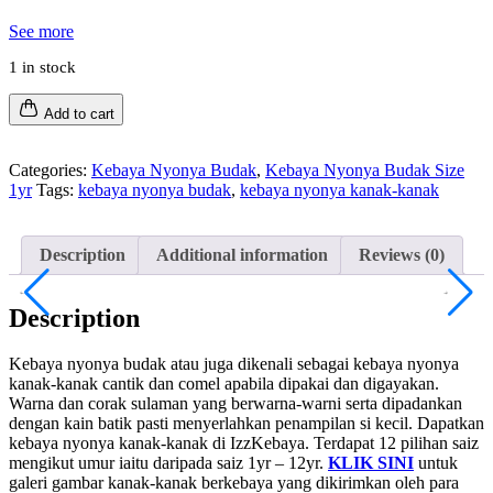
See more
1 in stock
Add to cart
Categories:
Kebaya Nyonya Budak
,
Kebaya Nyonya Budak Size
1yr
Tags:
kebaya nyonya budak
,
kebaya nyonya kanak-kanak
Description
Additional information
Reviews (0)
Description
Kebaya nyonya budak atau juga dikenali sebagai kebaya nyonya
kanak-kanak cantik dan comel apabila dipakai dan digayakan.
Warna dan corak sulaman yang berwarna-warni serta dipadankan
dengan kain batik pasti menyerlahkan penampilan si kecil. Dapatkan
kebaya nyonya kanak-kanak di IzzKebaya. Terdapat 12 pilihan saiz
mengikut umur iaitu daripada saiz 1yr – 12yr.
KLIK SINI
untuk
galeri gambar kanak-kanak berkebaya yang dikirimkan oleh para