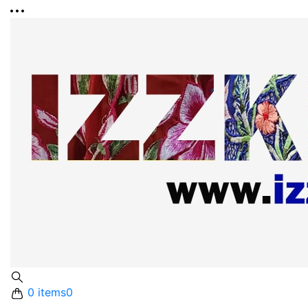
0 items
0