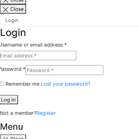
Close
Login
Login
Username or email address
*
Password
*
Remember me
Lost your password?
Log in
Not a member?
Register
Menu