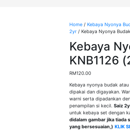
Home
/
Kebaya Nyonya Bu
2yr
/
Kebaya Nyonya Budak
Kebaya Ny
KNB1126 (
RM
120.00
Kebaya nyonya budak atau 
dipakai dan digayakan. Wa
warni serta dipadankan den
penampilan si kecil.
Saiz 2y
untuk kebaya set dengan ka
didalam gambar jika tiada
yang bersesuaian,)
KLIK S