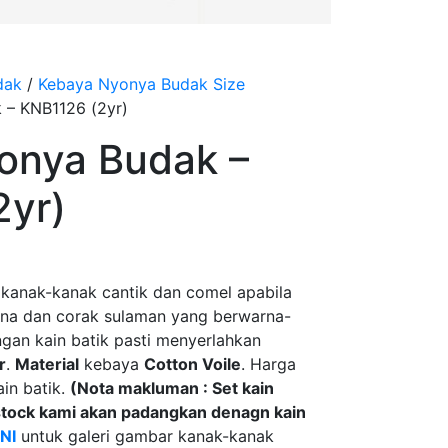
dak
/
Kebaya Nyonya Budak Size
 – KNB1126 (2yr)
onya Budak –
2yr)
kanak-kanak cantik dan comel apabila
rna dan corak sulaman yang berwarna-
gan kain batik pasti menyerlahkan
r
.
Material
kebaya
Cotton Voile
. Harga
in batik.
(Nota makluman : Set kain
 stock kami akan padangkan denagn kain
INI
untuk galeri gambar kanak-kanak