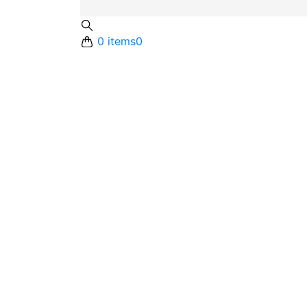
0 items
0