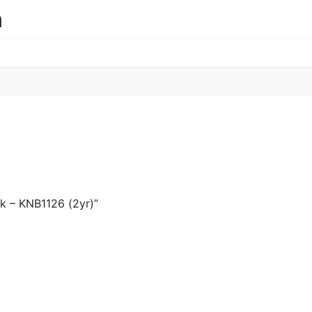
n
k – KNB1126 (2yr)”