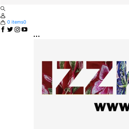
0 items
0