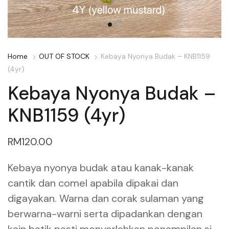
Home
OUT OF STOCK
Kebaya Nyonya Budak – KNB1159
(4yr)
Kebaya Nyonya Budak –
KNB1159 (4yr)
RM
120.00
Kebaya nyonya budak atau kanak-kanak
cantik dan comel apabila dipakai dan
digayakan. Warna dan corak sulaman yang
berwarna-warni serta dipadankan dengan
kain batik pasti menyerlahkan penampilan si